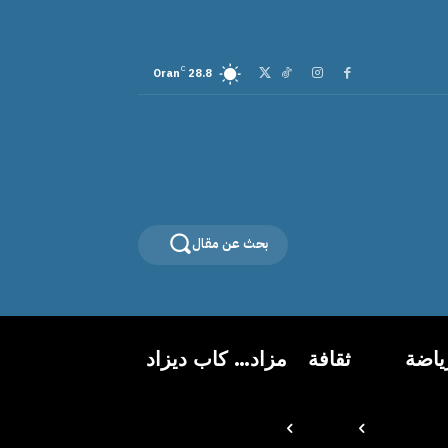
C
Oran
28.8
بحث عن مقال
ياضة
ثقافة
مزاد… كاب ديزاد