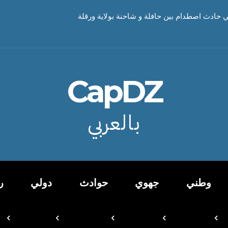
CapDZ
بالعربي
وطني
جهوي
حوادث
دولي
ر