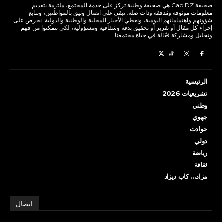
صحيفة Cap DZ هي صحيفة وطنية تركز على خدمة المجتمع، ملتزمة بتقديم
معلومات موثوقة ومُدققة وذات صلة. نبقى على اتصال وثيق بالمواطنين، ونتابع
شؤونهم واهتماماتهم اليومية، ونغطي الأخبار المحلية والوطنية والدولية. نحرص على
إجراء كل مقال أو تقرير أو تحقيق بدقة وشفافية ومسؤولية، لكي تتمكنوا من فهم
وتحليل ومشاركة فعّالة في حياة مجتمعنا.
الرئيسية
تشريعيات 2026
وطني
جهوي
حوادث
دولي
رياضة
ثقافة
مزاد… كاب ديزاد
اتصال