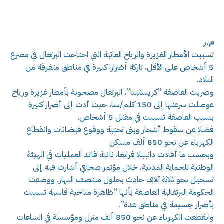
م.ر
تسببت الأمطار الغزيرة والرياح العاتية التي اجتاحت البرتغال في مصرع
5 أشخاص على الأقل، تاركة أضرارا كبيرة في مناطق متفرقة من
البلاد.
وضربت العاصفة “كريستينا”، البرتغال مصحوبة بأمطار غزيرة ورياح
عوصلت سرعتها إلى 150 كلم/سا، حيث أدت إلى أضرار كثيرة
بسبب العاصفة تسببت في مقتل 5 أشخاص.
فضلا عن سقوط أشجار وبنى تحتية ووقوع فيضانات وانقطاع
الكهرباء عن نحو 850 ألف مسكن
وبحسب ما أفادت دانييلا فرانغا، نائبة قائد العمليات في الهيئة
الوطنية للحماية المدنية، خلال مؤتمر صحافي أشارت فيه إلى
تسجيل نحو ثلاثة آلاف حادث بحلول منتصف النهار. ووصفت
الحكومة البرتغالية العاصفة بأنها “ظاهرة مناخية قاسية تسببت
بأضرار جسيمة في مناطق عدة”.
وانقطعت الكهرباء عن نحو 850 ألف منزل ومؤسسة في الساعات