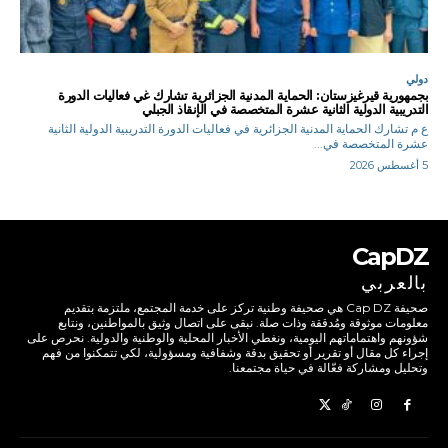
دولي
بجمهورية قيرغيزستان: الحماية المدنية الجزائرية تشارك غي فعاليات الدورة
التدريبية الدولية الثانية عشرة المتخصصة في الإنقاذ الجبلي
ع م تشارك الحماية المدنية الجزائرية في فعاليات الدورة التدريبية الدولية الثانية
عشرة المتخصصة في...
5 أغسطس 2026
CapDZ
بالعربي
صحيفة Cap DZ هي صحيفة وطنية تركز على خدمة المجتمع، ملتزمة بتقديم
معلومات موثوقة ومُدققة وذات صلة. نبقى على اتصال وثيق بالمواطنين، ونتابع
شؤونهم واهتماماتهم اليومية، ونغطي الأخبار المحلية والوطنية والدولية. نحرص على
إجراء كل مقال أو تقرير أو تحقيق بدقة وشفافية ومسؤولية، لكي تتمكنوا من فهم
وتحليل ومشاركة فعّالة في حياة مجتمعنا.