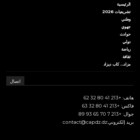
الرئيسية
تشريعيات 2026
وطني
جهوي
حوادث
دولي
رياضة
ثقافة
مزاد… كاب ديزاد
اتصال
هاتف: +213 41 80 32 62
فاكس: +213 41 80 32 63
جوال: +213 7 70 65 93 89
بريد إلكتروني:contact@capdz.dz