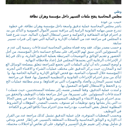
وطني
مجلس المحاسبة يفتح ملفات التسيير داخل مؤسسة وهران نظافة
حبيب. بن عودة
باشر مجلس المحاسبة عملية تدقيق واسعة داخل مؤسسة وهران نظافة، في خطوة
تندرج ضمن مهامه القانونية الرامية إلى مراقبة تسيير الأموال العمومية و التأكد من مد
ى احترام قواعد الشفافية و الحوكمة و حسن استغلال الموارد المالية، حيث شرع قضا
ة المجلس في مراجعة عدد من الملفات الإدارية و المالية التي تعود إلى فترات تسيير
سابقة.
و حسب مصدر مؤكد، فقد وجه قضاة مجلس المحاسبة استدعاءات رسمية إلى عدد م
ن المسؤولين الذين سبق لهم الإشراف على مصالح حساسة داخل المؤسسة، من أجل
الحضور و تقديم الوثائق و التوضيحات المرتبطة بعملية التدقيق الجارية، و ذلك في إط
ار الإجراءات الرقابية التي يعتمدها المجلس قبل إعداد ملاحظاته النهائية.
و أوضح المصدر ذاته أن أولى الملفات التي تخضع للمراجعة تتعلق بمصلحة الوسائل الع
امة و المخازن، حيث يركز التدقيق على مختلف عمليات الشراء و الاقتناء التي أنجزته
ا المؤسسة خلال السنوات الماضية، مع فحص الوثائق الإدارية و المالية الخاصة بها، وا
لتأكد من مدى احترام الإجراءات القانونية و التنظيمية المعمول بها، فضلا عن مراجعة
كيفية تسيير المخازن والعتاد والتجهيزات التي تم اقتناؤها، و مدى مطابقة عمليات الج
رد و الحفظ و الاستغلال للقواعد المعمول بها.
و امتدت عملية التدقيق، وفقا للمصدر نفسه، إلى مصلحة المستخدمين، حيث شملت ا
لاستدعاءات المسؤولين على تسييرها، من أجل مراجعة ملفات التوظيف والتحقق من
مدى احترام شروط الانتقاء و التوظيف المنصوص عليها قانونا، خاصة في بعض الحالا
ت التي يثار بشأنها وجود توظيفات لم تستوف، بحسب المصدر، المؤهلات أو الشروط
المطلوبة لشغل بعض المناصب، مع دراسة مدى احترام مبدأ تكافؤ الفرص و الكفاءة
في التوظيف.
وبحسب المعطيات المتوفرة، فإن عملية التدقيق تشمل كذلك مراجعة عدد من القرار
ات الإدارية و الوثائق المحاسبية والسجلات المتعلقة بالتسيير، في إطار فحص وتدقي
ق شامل يهدف إلى تقييم طرق التسيير و الوقوف على أي نقائص أو اختلالات محتملة،