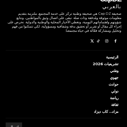
بالعربي
صحيفة Cap DZ هي صحيفة وطنية تركز على خدمة المجتمع، ملتزمة بتقديم
معلومات موثوقة ومُدققة وذات صلة. نبقى على اتصال وثيق بالمواطنين، ونتابع
شؤونهم واهتماماتهم اليومية، ونغطي الأخبار المحلية والوطنية والدولية. نحرص على
إجراء كل مقال أو تقرير أو تحقيق بدقة وشفافية ومسؤولية، لكي تتمكنوا من فهم
وتحليل ومشاركة فعّالة في حياة مجتمعنا.
الرئيسية
تشريعيات 2026
وطني
جهوي
حوادث
دولي
رياضة
ثقافة
مزاد… كاب ديزاد
اتصال