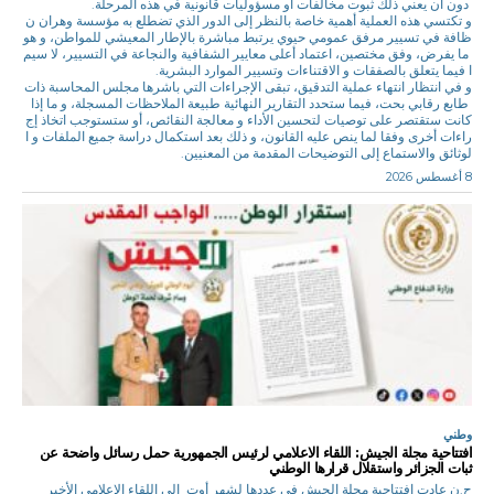
دون أن يعني ذلك ثبوت مخالفات أو مسؤوليات قانونية في هذه المرحلة.
و تكتسي هذه العملية أهمية خاصة بالنظر إلى الدور الذي تضطلع به مؤسسة وهران ن
ظافة في تسيير مرفق عمومي حيوي يرتبط مباشرة بالإطار المعيشي للمواطن، و هو
ما يفرض، وفق مختصين، اعتماد أعلى معايير الشفافية والنجاعة في التسيير، لا سيم
ا فيما يتعلق بالصفقات و الاقتناءات وتسيير الموارد البشرية.
و في انتظار انتهاء عملية التدقيق، تبقى الإجراءات التي باشرها مجلس المحاسبة ذات
طابع رقابي بحت، فيما ستحدد التقارير النهائية طبيعة الملاحظات المسجلة، و ما إذا
كانت ستقتصر على توصيات لتحسين الأداء و معالجة النقائص، أو ستستوجب اتخاذ إج
راءات أخرى وفقا لما ينص عليه القانون، و ذلك بعد استكمال دراسة جميع الملفات و ا
لوثائق والاستماع إلى التوضيحات المقدمة من المعنيين.
8 أغسطس 2026
وطني
افتتاحية مجلة الجيش: اللقاء الاعلامي لرئيس الجمهورية حمل رسائل واضحة عن
ثبات الجزائر واستقلال قرارها الوطني
ح.ن عادت افتتاحية مجلة الجيش في عددها لشهر أوت إلى اللقاء الإعلامي الأخير