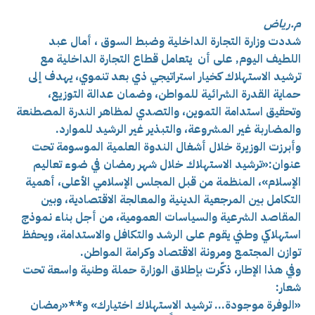
م.رياض
شددت وزارة التجارة الداخلية وضبط السوق ، أمال عبد
اللطيف اليوم, على أن يتعامل قطاع التجارة الداخلية مع
ترشيد الاستهلاك كخيار استراتيجي ذي بعد تنموي، يهدف إلى
حماية القدرة الشرائية للمواطن، وضمان عدالة التوزيع،
وتحقيق استدامة التموين، والتصدي لمظاهر الندرة المصطنعة
والمضاربة غير المشروعة، والتبذير غير الرشيد للموارد.
وأبرزت
الوزيرة خلال أشغال الندوة العلمية الموسومة تحت
عنوان:
«ترشيد الاستهلاك خلال شهر رمضان في ضوء تعاليم
الإسلام»، المنظمة من قبل المجلس الإسلامي الأعلى، أهمية
التكامل بين المرجعية الدينية والمعالجة الاقتصادية، وبين
المقاصد الشرعية والسياسات العمومية، من أجل بناء نموذج
استهلاكي وطني يقوم على الرشد والتكافل والاستدامة، ويحفظ
توازن المجتمع ومرونة الاقتصاد وكرامة المواطن.
وفي هذا الإطار، ذكّرت بإطلاق الوزارة حملة وطنية واسعة تحت
شعار:
«الوفرة موجودة… ترشيد الاستهلاك اختيارك» و**«رمضان