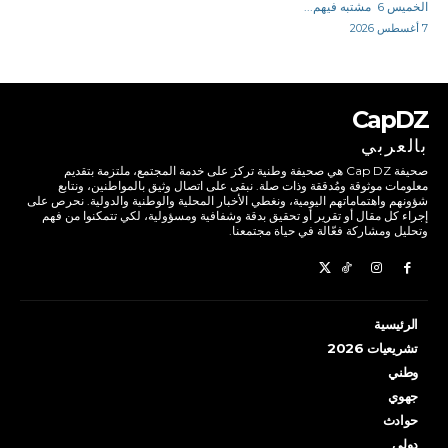
الخميس 6 مشتبه فيهم...
7 أغسطس 2026
CapDZ
بالعربي
صحيفة Cap DZ هي صحيفة وطنية تركز على خدمة المجتمع، ملتزمة بتقديم
معلومات موثوقة ومُدققة وذات صلة. نبقى على اتصال وثيق بالمواطنين، ونتابع
شؤونهم واهتماماتهم اليومية، ونغطي الأخبار المحلية والوطنية والدولية. نحرص على
إجراء كل مقال أو تقرير أو تحقيق بدقة وشفافية ومسؤولية، لكي تتمكنوا من فهم
وتحليل ومشاركة فعّالة في حياة مجتمعنا.
الرئيسية
تشريعيات 2026
وطني
جهوي
حوادث
دولي