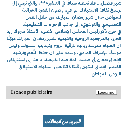
شهر فضيل… فلا نجعله سباقًا في التبذير»**، والتي ترمي إلى
ترسيخ ثقافة الاستهلاك الواعي، وصون القدرة الشرائية
للمواطن خلال شهر رمضان المبارك، من خلال العمل
التحسيسي والتوعوي، إلى جانب الإجراءات التنظيمية.
في حين ذكّر رئيس المجلس الإسلامي الأعلى، الأستاذ مبروك زيد
الخير، بالمرجعية الروحية والقيمية لشهر رمضان المبارك، مبيّنًا
أن الصيام مدرسة ربانية لترقية الروح وتهذيب السلوك، وليس
موسمًا للإسراف المادي. وشدد على أن حفظ النِّعم وترشيد
الإنفاق يقعان في صميم المقاصد الشرعية، داعيًا إلى استنهاض
الضمير الإيماني ليكون رقيبًا ذاتيًا على السلوك الاستهلاكي
اليومي للمواطن.
المزيد من المقالات