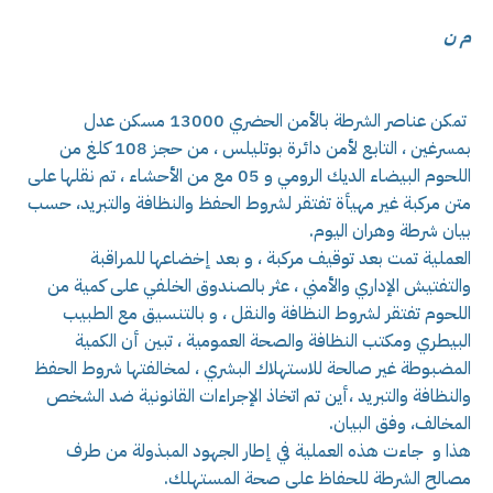
م ن
تمكن عناصر الشرطة بالأمن الحضري 13000 مسكن عدل
بمسرغين ، التابع لأمن دائرة بوتليلس ، من حجز 108 كلغ من
اللحوم البيضاء الديك الرومي و 05 مع من الأحشاء ، تم نقلها على
متن مركبة غير مهيأة تفتقر لشروط الحفظ والنظافة والتبريد، حسب
بيان شرطة وهران اليوم.
العملية تمت بعد توقيف مركبة ، و بعد إخضاعها للمراقبة
والتفتيش الإداري والأمني ، عثر بالصندوق الخلفي على كمية من
اللحوم تفتقر لشروط النظافة والنقل ، و بالتنسيق مع الطبيب
البيطري ومكتب النظافة والصحة العمومية ، تبين أن الكمية
المضبوطة غير صالحة للاستهلاك البشري ، لمخالفتها شروط الحفظ
والنظافة والتبريد ،أين تم اتخاذ الإجراءات القانونية ضد الشخص
المخالف، وفق البيان.
هذا و جاءت هذه العملية في إطار الجهود المبذولة من طرف
مصالح الشرطة للحفاظ على صحة المستهلك.