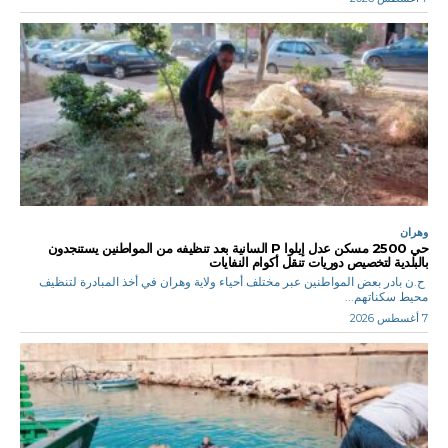
وهران
حي 2500 مسكن عدل إيلوا P السانية بعد تنظيفه من المواطنين يستنجدون
بالبلدية لتخصيص دوريات تنقل أكوام النفايات
ح.ن بادر بعض المواطنين عبر مختلف أحياء ولاية وهران في أخذ المبادرة لتنظيف
محيط سكناتهم...
7 أغسطس 2026