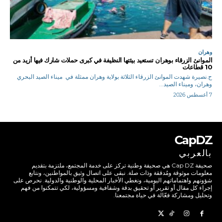
وهران
الموانئ الزرقاء بوهران تستعيد بيئتها النظيفة في كبرى حملات شارك فيها أزيد من
10 قطاعات
ح.نصيرة شهدت الموانئ الزرقاء الثلاثة بولاية وهران ممثلة في ميناء الصيد البحري
وهران، وميناء الصيد...
7 أغسطس 2026
CapDZ
بالعربي
صحيفة Cap DZ هي صحيفة وطنية تركز على خدمة المجتمع، ملتزمة بتقديم
معلومات موثوقة ومُدققة وذات صلة. نبقى على اتصال وثيق بالمواطنين، ونتابع
شؤونهم واهتماماتهم اليومية، ونغطي الأخبار المحلية والوطنية والدولية. نحرص على
إجراء كل مقال أو تقرير أو تحقيق بدقة وشفافية ومسؤولية، لكي تتمكنوا من فهم
وتحليل ومشاركة فعّالة في حياة مجتمعنا.