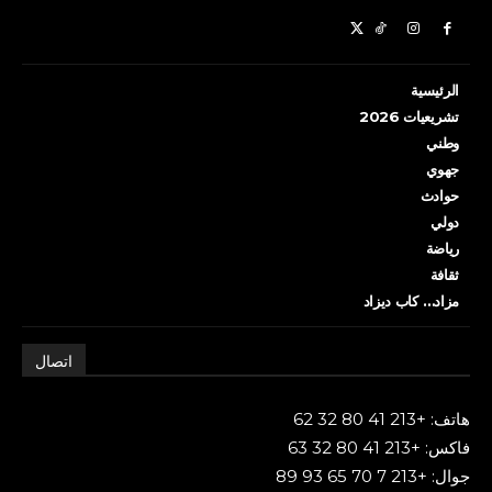
الرئيسية
تشريعيات 2026
وطني
جهوي
حوادث
دولي
رياضة
ثقافة
مزاد… كاب ديزاد
اتصال
هاتف: +213 41 80 32 62
فاكس: +213 41 80 32 63
جوال: +213 7 70 65 93 89