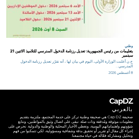
وطني
بتعليمات من رئيس الجمهورية: تعديل رزنامة الدخول المدرسي للتلاميذ الاثنين 21
سبتمبر
ح.ن أعلنت الوزارة الأولى، اليوم في بيان لها ، أنه تقرّر تعديل رزنامة الدخول
المدرسي...
8 أغسطس 2026
CapDZ
بالعربي
صحيفة Cap DZ هي صحيفة وطنية تركز على خدمة المجتمع، ملتزمة بتقديم
معلومات موثوقة ومُدققة وذات صلة. نبقى على اتصال وثيق بالمواطنين، ونتابع
شؤونهم واهتماماتهم اليومية، ونغطي الأخبار المحلية والوطنية والدولية. نحرص على
إجراء كل مقال أو تقرير أو تحقيق بدقة وشفافية ومسؤولية، لكي تتمكنوا من فهم
وتحليل ومشاركة فعّالة في حياة مجتمعنا.