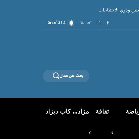
ين وذوي الاحتياجات
C
Oran
35.1
بحث عن مقال
ياضة
ثقافة
مزاد… كاب ديزاد