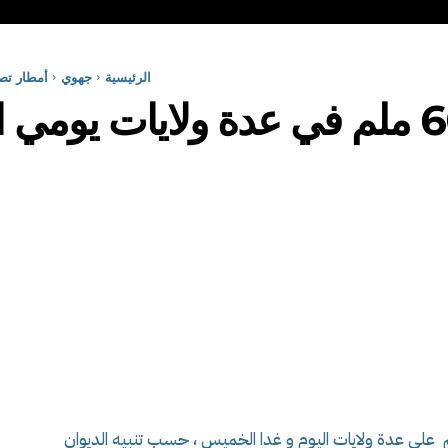
الرئيسية
جهوي
أمطار تصل كميتها 60 ملم في عد
 أمطار تتراوح كميتها بين 20 ملم و60 ملم على عدة ولايات اليوم و غدا الخميس ، حسب تنبيه الديوان