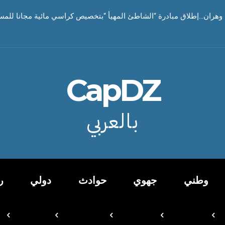
هران…إطلاق مبادرة “الشاطئ المهيأ “بتخصيص كراسي مائية مجانا للمسن
CapDZ
بالعربي
وطني
جهوي
حوادث
دولي
ر