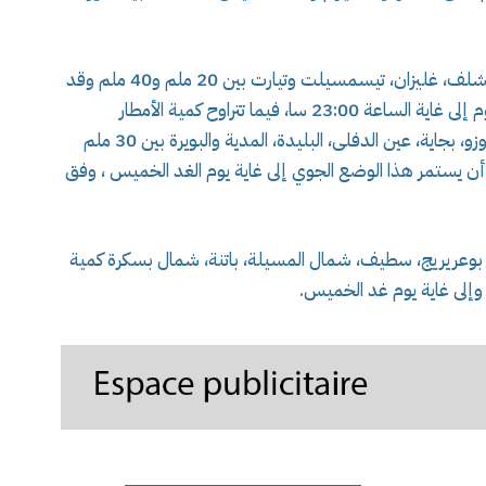
و تتراوح كمية الأمطار المرتقبة بولايات مستغانم، الشلف، غليزان، تيسمسيلت وتيارت بين 20 ملم و40 ملم وقد
تصل أو تتجاوز 50 ملم محليا، بداية من صباح اليوم إلى غاية الساعة 23:00 سا، فيما تتراوح كمية الأمطار
المتوقعة في ولايات تيبازة، الجزائر، بومرداس، تيزي وزو، بجاية، عين الدفلى، البليدة، المدية والبويرة بين 30 ملم
جاوز 60 ملم محليا على أن يستمر هذا الوضع الجوي إلى غاية يوم الغد الخميس ، وفق
بوعريريج، سطيف، شمال المسيلة، باتنة، شمال بسكرة كمية