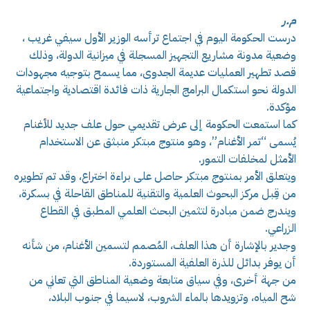
م.ر
درست الحكومة اليوم في اجتماع ترأسه الوزير الأول سيفي غريب ،
وضعية مدونة مشاريع التجهيز المسجلة في ميزانية الدولة، وذلك
قصد تطهير العمليات عديمة الجدوى، مما يسمح بتوجيه مجهودات
الدولة نحو استكمال البرامج الجارية ذات فائدة اقتصادية واجتماعية
مؤكدة.
كما استمعت الحكومة إلى عرض تقديمي حول علف جديد للأغنام
يُسمى “تمر الأغنام”، وهو منتوج مبتكر منبثق عن الاستخدام
الأمثل لمخلفات التمور.
ويتعلق الأمر بمنتوج مبتكر حاصل على براءة اختراع، وقد تم تطويره
من قِبل مركز البحوث العلمية والتقنية للمناطق القاحلة في بسكرة،
ويندرج ضمن مبادرة لتثمين البحث العلمي المطبق في القطاع
الزراعي.
وجدير بالإشارة أن هذا العلف، المُصمم لتسمين الأغنام، من شأنه
أن يوفر بدائل للذرة العلفية المستوردة.
من جهة أخرى، وفي سياق متابعة وضعية المناطق التي تعاني من
شح المياه، وتزويدها بالماء الشروب، لاسيما في جنوب البلاد،