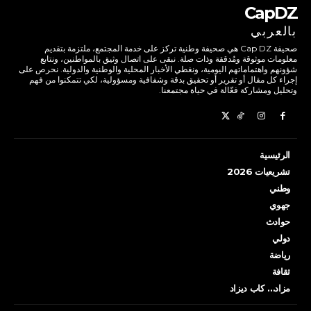
CapDZ
بالعربي
صحيفة Cap DZ هي صحيفة وطنية تركز على خدمة المجتمع، ملتزمة بتقديم
معلومات موثوقة ومُدققة وذات صلة. نبقى على اتصال وثيق بالمواطنين، ونتابع
شؤونهم واهتماماتهم اليومية، ونغطي الأخبار المحلية والوطنية والدولية. نحرص على
إجراء كل مقال أو تقرير أو تحقيق بدقة وشفافية ومسؤولية، لكي تتمكنوا من فهم
وتحليل ومشاركة فعّالة في حياة مجتمعنا.
الرئيسية
تشريعيات 2026
وطني
جهوي
حوادث
دولي
رياضة
ثقافة
مزاد… كاب ديزاد