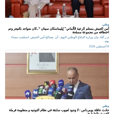
وطني
أمن الجيش يستلم الرعية الألماني” إيليماسكان سينان “..كان متواجد بالنيجر وتم
اختطافه من مجموعة مسلحة
م.ر أفاد بيان وزارة الدفاع الوطني اليوم ، أن مصالح أمن الجيش، استلمت مساء
يوم...
8 أغسطس 2026
وطني
حادث حافلة بومرداس : لا وجود لعيوب سابقة في نظام التوجيه و منظومة فرملة
الخدمة والطوارئ