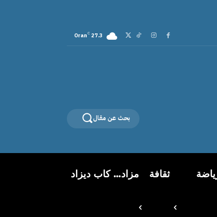
C
Oran
27.3
بحث عن مقال
ياضة
ثقافة
مزاد… كاب ديزاد