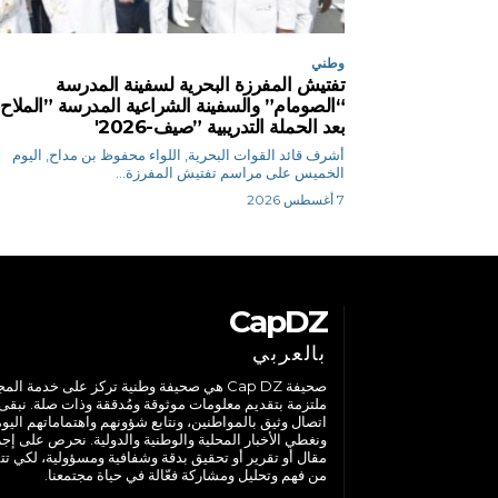
وطني
تفتيش المفرزة البحرية لسفينة المدرسة
“الصومام” والسفينة الشراعية المدرسة ”الملاح
بعد الحملة التدريبية ”صيف-2026′
أشرف قائد القوات البحرية, اللواء محفوظ بن مداح, اليوم
الخميس على مراسم تفتيش المفرزة...
7 أغسطس 2026
CapDZ
بالعربي
صحيفة Cap DZ هي صحيفة وطنية تركز على خدمة الم
ملتزمة بتقديم معلومات موثوقة ومُدققة وذات صلة. نبقى
اتصال وثيق بالمواطنين، ونتابع شؤونهم واهتماماتهم اليوم
ونغطي الأخبار المحلية والوطنية والدولية. نحرص على إج
مقال أو تقرير أو تحقيق بدقة وشفافية ومسؤولية، لكي تت
من فهم وتحليل ومشاركة فعّالة في حياة مجتمعنا.