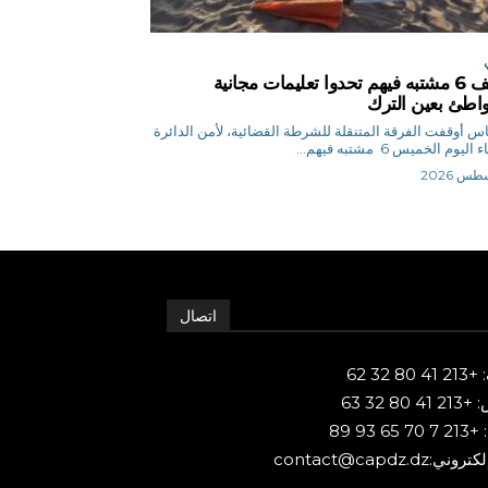
توقيف 6 مشتبه فيهم تحدوا تعليمات مجانية
اطئ بعين الترك
ق.إلياس أوقفت الفرقة المتنقلة للشرطة القضائية، لأمن الدائرة
ليوم الخميس 6 مشتبه فيهم...
اتصال
80 32 62
 80 32 63
65 93 89
ني:contact@capdz.dz