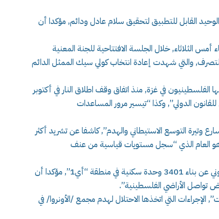
لوحيد القابل للتطبيق لتحقيق سلام عادل ودائم, مؤكدا أن
 أمس الثلاثاء, خلال الجلسة الافتتاحية للجنة المعنية
لتصرف, والتي شهدت إعادة انتخاب كولي سيك الممثل الدائم
 الفلسطينيون في غزة, منذ اتفاق وقف اطلاق النار في أكتوبر
ل للقانون الدولي”, وكذا “تيسير مرور المساعدات
ع وتيرة التوسع الاستيطاني والهدم”, كاشفا عن تشريد أكثر
ني خلال عام 2025 وحده, وهو العام الذي “سجل مستويات قياسية من عنف
وأعرب عن “قلقه البالغ” إزاء إعلان الكيان الصهيوني عن بناء 3401 وحدة سكنية في منطقة “أي1”, مؤكدا أن
تواصل الأراضي الفلسطينية”.
”, الإجراءات التي اتخذها الاحتلال لهدم مجمع /الأونروا/ في