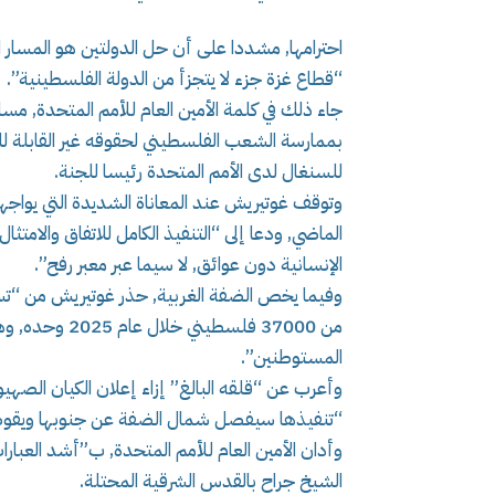
احترامها, مشددا على أن حل الدولتين هو المسار ا
“قطاع غزة جزء لا يتجزأ من الدولة الفلسطينية”.
جاء ذلك في كلمة الأمين العام للأمم المتحدة, مساء
بممارسة الشعب الفلسطيني لحقوقه غير القابلة ل
للسنغال لدى الأمم المتحدة رئيسا للجنة.
وتوقف غوتيريش عند المعاناة الشديدة التي يواجهها
الماضي, ودعا إلى “التنفيذ الكامل للاتفاق والامتثا
الإنسانية دون عوائق, لا سيما عبر معبر رفح”.
وفيما يخص الضفة الغربية, حذر غوتيريش من “تسار
من 37000 فلسطي
المستوطنين”.
“تنفيذها سيفصل شمال الضفة عن جنوبها ويقوض 
وأدان الأمين العام للأمم المتحدة, ب”أشد العبارات
الشيخ جراح بالقدس الشرقية المحتلة.