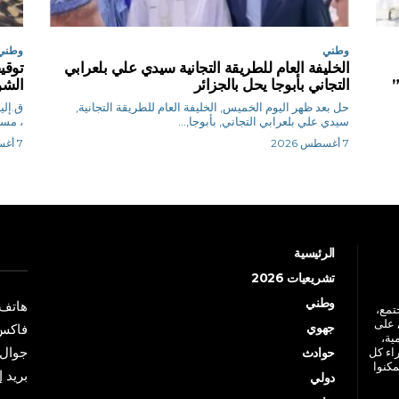
وطني
وطني
الخليفة العام للطريقة التجانية سيدي علي بلعرابي
”
التجاني بأبوجا يحل بالجزائر
الشو
حل بعد ظهر اليوم الخميس, الخليفة العام للطريقة التجانية,
سيدي علي بلعرابي التجاني, بأبوجا,...
، مساء ا
7 أغسطس 2026
7 أغسطس 2026
الرئيسية
تشريعيات 2026
وطني
هاتف: +213 41 
جتمع،
 على
جهوي
فاكس: +213 41
ية،
جوال: +213 7 70 
راء كل
حوادث
مكنوا
بريد إلكترو
دولي