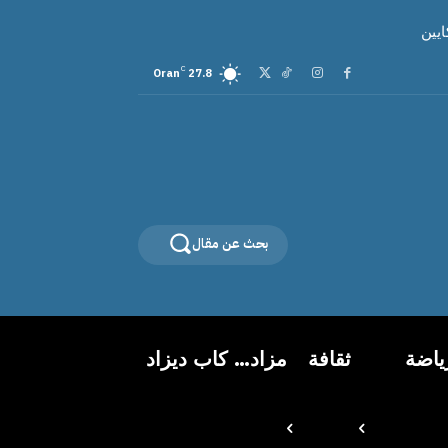
C
Oran
27.8
بحث عن مقال
ياضة
ثقافة
مزاد… كاب ديزاد