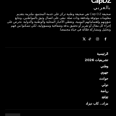
CapDZ
بالعربي
صحيفة Cap DZ هي صحيفة وطنية تركز على خدمة المجتمع، ملتزمة بتقديم
معلومات موثوقة ومُدققة وذات صلة. نبقى على اتصال وثيق بالمواطنين، ونتابع
شؤونهم واهتماماتهم اليومية، ونغطي الأخبار المحلية والوطنية والدولية. نحرص على
إجراء كل مقال أو تقرير أو تحقيق بدقة وشفافية ومسؤولية، لكي تتمكنوا من فهم
وتحليل ومشاركة فعّالة في حياة مجتمعنا.
الرئيسية
تشريعيات 2026
وطني
جهوي
حوادث
دولي
رياضة
ثقافة
مزاد… كاب ديزاد