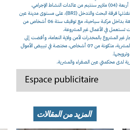
شاط الإجرامي.
العمليان مكنتا من توقيف 13 شخصا، الأولى منها نفذتها فرقة البحث والتدخل (BRI)، على مستوى مدينة عين
الصفراء، حيث تم ضبط الشحنة من السموم مموهة بداخل مركبة سياحية، مع توقيف ستة 06 أشخاص من
انت تستعمل في الأعمال غير المشروعة.
جار غير المشروع بالمخدرات لأمن ولاية النعامة، وأفضت إلى
تفكيك شبكة إجرامية أخرى كانت تنشط بنواحي المشرية، متكونة من 07 أشخاص، مختصة في تبييض الأموال
وترويجها.
رية لدى محكمتي عين الصفراء والمشرية.
المزيد من المقالات