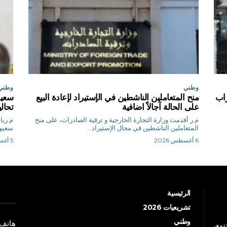
وطني
وطني
اب
منح المتعاملين الناشطين في الإستيراد لإعادة البيع
سعيو
على الحالة آجالاً اضافية
تحال
م.ر أقدمت وزارة التجارة الخارجية و ترقية الصادرات، على منح
المتعاملين الناشطين في مجال الإستيراد...
سعيود
6 أغسطس 2026
5 أغسطس 2026
الرئيسية
تشريعيات 2026
وطني
هاتف: +213 41 
جتمع،