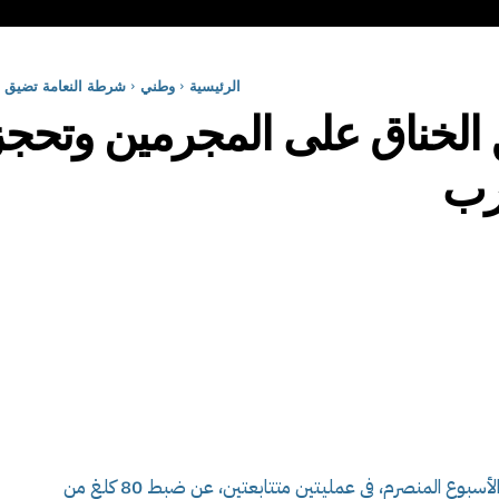
الرئيسية
وطني
شرطة النعامة تضيق الخناق على ا
غرب
تمكنت المصالح العملياتية لأمن ولاية النعامة بحر الأسبوع المنصرم، في عمليتين متتابعتين، عن ضبط 80 كلغ من