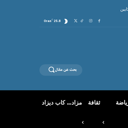
C
Oran
25.8
بحث عن مقال
ياضة
ثقافة
مزاد… كاب ديزاد