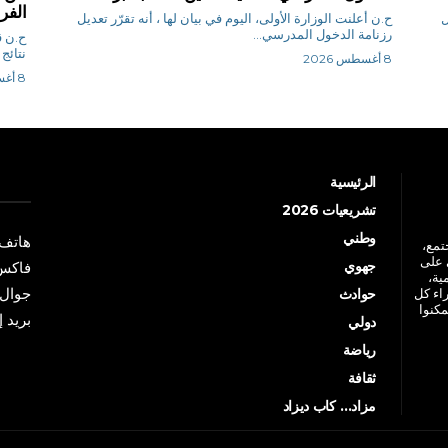
الفر
ل
ح.ن أعلنت الوزارة الأولى، اليوم في بيان لها ، أنه تقرّر تعديل
رزنامة الدخول المدرسي...
ح
نتائج 
8 أغسطس 2026
8 أغسطس 2026
الرئيسية
تشريعيات 2026
وطني
هاتف: +213 41 
جتمع،
 على
جهوي
فاكس: +213 41
ية،
جوال: +213 7 70 
راء كل
حوادث
مكنوا
بريد إلكترو
دولي
رياضة
ثقافة
مزاد… كاب ديزاد