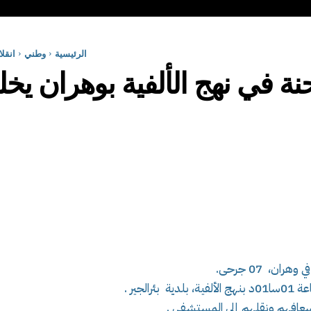
الرئيسية
وطني
انقلا
في نهج الألفية بوهران يخلف 7 ج
ن، 07 جرحى.
لجير .