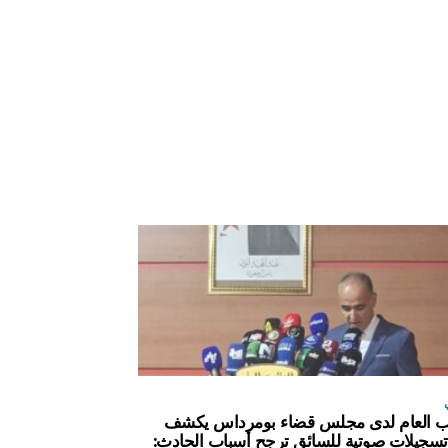
ئب العام لدى مجلس قضاء بومرداس يكشف
سجيلات صوتية للسائق ترجح أسباب الحادث: