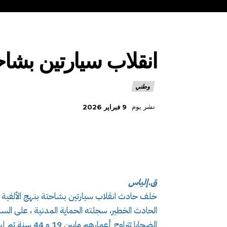
انقلاب سيارتين بشاحنة 
وطني
نشر يوم
9 فبراير 2026
ق.إلياس
خلف حادث انقلاب سيارتين بشاحتة بنهج الألفية في وهرا
الحادث الخطير، سجلته الحماية المدنية ، على الساعة 01سا01د بنهج الألفية، بلدية بئرا
الضحايا تتراوح أعمارهم مابين 19 و 44 سنة تم إسعافهم ونقلهم إلى المستشفى .