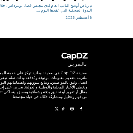
م.رياض أوضح النائب العام لدى مجلس قضاء بومرداس، خلا
الندوة الصحفية التي عقدها اليوم ،...
8 أغسطس 2026
CapDZ
بالعربي
صحيفة Cap DZ هي صحيفة وطنية تركز على خدمة الم
ملتزمة بتقديم معلومات موثوقة ومُدققة وذات صلة. نبقى
اتصال وثيق بالمواطنين، ونتابع شؤونهم واهتماماتهم اليوم
ونغطي الأخبار المحلية والوطنية والدولية. نحرص على إج
مقال أو تقرير أو تحقيق بدقة وشفافية ومسؤولية، لكي تت
من فهم وتحليل ومشاركة فعّالة في حياة مجتمعنا.