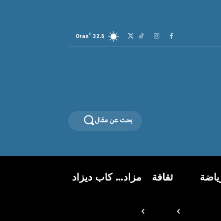
C
Oran
32.5
بحث عن مقال
ياضة
ثقافة
مزاد… كاب ديزاد