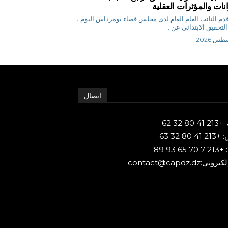
انات والمؤثرات العقلية
.ن قدم النائب العام العام لدى مجلس قضاء بومرداس اليوم ،
التحقيق الابتدائي عن...
اتصال
80 32 62
 80 32 63
65 93 89
ني:contact@capdz.dz