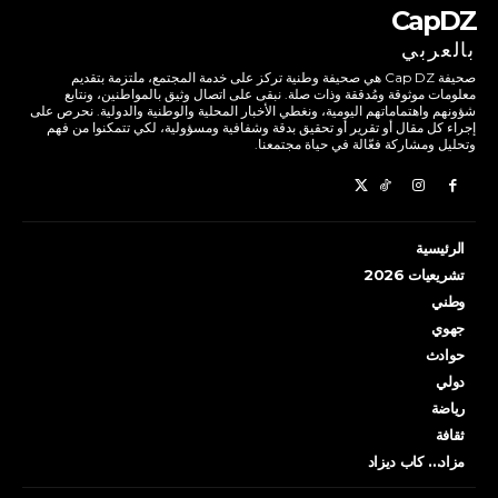
CapDZ
بالعربي
صحيفة Cap DZ هي صحيفة وطنية تركز على خدمة المجتمع، ملتزمة بتقديم
معلومات موثوقة ومُدققة وذات صلة. نبقى على اتصال وثيق بالمواطنين، ونتابع
شؤونهم واهتماماتهم اليومية، ونغطي الأخبار المحلية والوطنية والدولية. نحرص على
إجراء كل مقال أو تقرير أو تحقيق بدقة وشفافية ومسؤولية، لكي تتمكنوا من فهم
وتحليل ومشاركة فعّالة في حياة مجتمعنا.
الرئيسية
تشريعيات 2026
وطني
جهوي
حوادث
دولي
رياضة
ثقافة
مزاد… كاب ديزاد