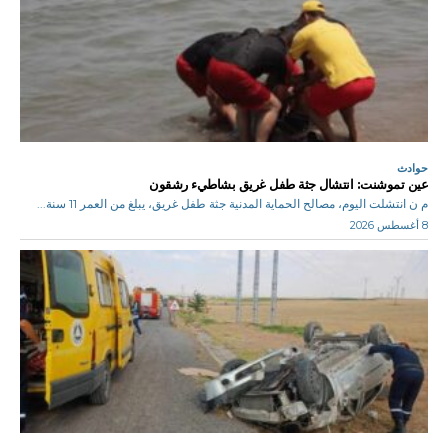
حوادث
عين تموشنت: انتشال جثة طفل غريق بشاطيء رشقون
م ن انتشلت اليوم، مصالح الحماية المدنية جثة طفل غريق، يبلغ من العمر 11 سنة...
8 أغسطس 2026