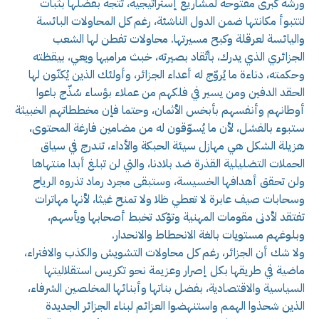
ورشة كبرى مفتوحة لمشاريع إستراتيجية، تتجه بفضلها بثبات
لتتبوأ مكانتها ضمن الدول الناشئة، رغم كل المحاولات البائسة
واليائسة لعرقلة وكبح مسيرتها. محاولات تفطن لها الشعب
الجزائري الذي يدرك، باتّقاد بصيرته، خبث مراميها ويعي، بيقظته
وحكمته، دناءة ما يُروّج له أعداء الجزائر، وأولئك الذين يُكنّون لها
الحقد الدفين ومن يسير في فلكهم من عملاء بؤساء سُذّج باعوا
أوطانهم وأنفسهم بأبخس الأثمان، وحتما فإن مخططاتهم الخبيثة
ستبوء بالفشل، لأن ما يُسوّقون له من مضامين فارغة المحتوى،
هزيلة الشكل هي مهازل سيئة الحبكة والأداء، تندرج في سياق
الحملات التضليلية القذرة ضد بلادنا، والتي لن تبلغ أبدا منتهاها
ولن تحقق أهدافها الخسيسة، وستبقى مجرد رماد تذروه الرياح
وسحابات صيف عابرة لا تعطي ظلا ولا تمنح غيثا، لأنها مهاترات
تفتقد لأدنى مقومات المهنية وتؤكد تخبط أصحابها ويأسهم،
وبلوغهم مستويات بالغة الانحطاط والانحدار.
ولا شك أن الجزائر، رغم كل محاولات التشويش والكذب والافتراء،
ماضية في طريقها بكل إصرار وعزيمة نحو تكريس استقلاليتها
السياسية والاقتصادية، بفضل بناتها وأبنائها المخلصين الشرفاء،
الذين شحذوا الهمم واستنهضوا العزائم لبناء الجزائر الجديدة