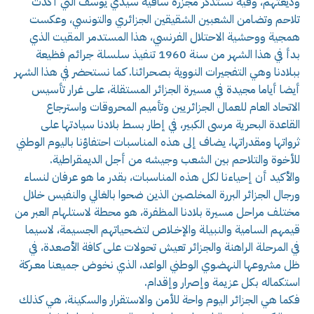
وديعتهم، وفيه نستذكر مجزرة ساقية سيدي يوسف التي أكدت
تلاحم وتضامن الشعبين الشقيقين الجزائري والتونسي، وعكست
همجية ووحشية الاحتلال الفرنسي، هذا المستدمر المقيت الذي
بدأ في هذا الشهر من سنة 1960 تنفيذ سلسلة جرائم فظيعة
ببلادنا وهي التفجيرات النووية بصحرائنا. كما نستحضر في هذا الشهر
أيضا أياما مجيدة في مسيرة الجزائر المستقلة، على غرار تأسيس
الاتحاد العام للعمال الجزائريين وتأميم المحروقات واسترجاع
القاعدة البحرية مرسى الكبير، في إطار بسط بلادنا سيادتها على
ثرواتها ومقدراتها، يضاف إلى هذه المناسبات احتفاؤنا باليوم الوطني
للأخوة والتلاحم بين الشعب وجيشه من أجل الديمقراطية.
والأكيد أن إحياءنا لكل هذه المناسبات، بقدر ما هو عرفان لنساء
ورجال الجزائر البررة المخلصين الذين ضحوا بالغالي والنفيس خلال
مختلف مراحل مسيرة بلادنا المظفرة، هو محطة لاستلهام العبر من
قيمهم السامية والنبيلة والإخـلاص لتضحياتهم الجسيمة، لاسيما
في المرحلة الراهنة والجزائر تعيش تحولات على كافة الأصعدة، في
ظل مشروعها النهضوي الوطني الواعد، الذي نخوض جميعنا معـركة
استكماله بكل عزيمة وإصرار وإقدام.
فكما هي الجزائر اليوم واحة للأمن والاستقرار والسكينة، هي كذلك