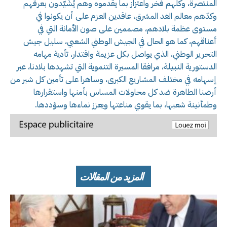
المنتصرة، وكلهم فخر واعتزاز بما يقدموه وهم يُشَيّدون بعرقهم
وكدّهم معالم الغد المشرق، عاقدين العزم على أن يكونوا في
مستوى عظمة بلادهم، مصممين على صون الأمانة التي في
أعناقهم، كما هو الحال في الجيش الوطني الشعبي، سليل جيش
التحرير الوطني، الذي يواصل بكل عزيمة واقتدار، تأدية مهامه
الدستورية النبيلة، مرافقا المسيرة التنموية التي تشهدها بلادنا، عبر
إسهامه في مختلف المشاريع الكبرى، وساهرا على تأمين كل شبر من
أرضنا الطاهرة ضد كل محاولات المساس بأمنها واستقرارها
وطمأنينة شعبها، بما يقوي مناعتها ويعزز نماءها وسؤددها.
المزيد من المقالات