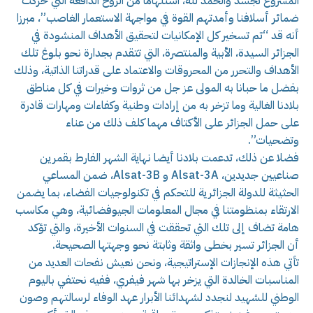
المشروع تجسد والحمد لله، استلهاما من الروح الدافعة التي حركت
ضمائر أسلافنا وأمدتهم القوة في مواجهة الاستعمار الغاصب”، مبرزا
أنه قد “تم تسخير كل الإمكانيات لتحقيق الأهداف المنشودة في
الجزائر السيدة، الأبية والمنتصرة، التي تتقدم بجدارة نحو بلوغ تلك
الأهداف والتحرر من المحروقات والاعتماد على قدراتنا الذاتية، وذلك
بفضل ما حبانا به المولى عز جل من ثروات وخيرات في كل مناطق
بلادنا الغالية وما تزخر به من إرادات وطنية وكفاءات ومهارات قادرة
على حمل الجزائر على الأكتاف مهما كلف ذلك من عناء
وتضحيات”.
فضلا عن ذلك، تدعمت بلادنا أيضا نهاية الشهر الفارط بقمرين
صناعيين جديدين، Alsat-3A و Alsat-3B، ضمن المساعي
الحثيثة للدولة الجزائرية للتحكم في تكنولوجيات الفضاء، بما يضمن
الارتقاء بمنظومتنا في مجال المعلومات الجيوفضائية، وهي مكاسب
هامة تضاف إلى تلك التي تحققت في السنوات الأخيرة، والتي تؤكد
أن الجزائر تسير بخطى واثقة وثابتة نحو وجهتها الصحيحة.
تأتي هذه الإنجازات الإستراتيجية، ونحن نعيش نفحات العديد من
المناسبات الخالدة التي يزخر بها شهر فيفري، ففيه نحتفي باليوم
الوطني للشهيد لنجدد لشهدائنا الأبرار عهد الوفاء لرسالتهم وصون