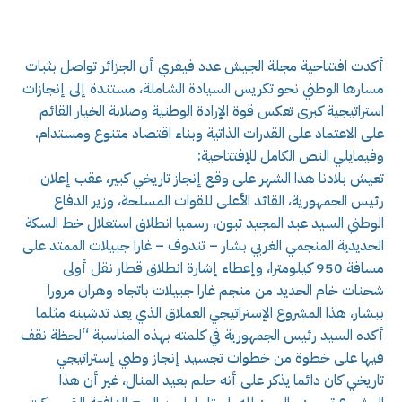
أكدت افتتاحية مجلة الجيش عدد فيفري أن الجزائر تواصل بثبات
مسارها الوطني نحو تكريس السيادة الشاملة، مستندة إلى إنجازات
استراتيجية كبرى تعكس قوة الإرادة الوطنية وصلابة الخيار القائم
على الاعتماد على القدرات الذاتية وبناء اقتصاد متنوع ومستدام،
وفيمايلي النص الكامل للإفتتاحية:
تعيش بلادنا هذا الشهر على وقع إنجاز تاريخي كبير، عقب إعلان
رئيس الجمهورية، القائد الأعلى للقوات المسلحة، وزير الدفاع
الوطني السيد عبد المجيد تبون، رسميا انطلاق استغلال خط السكة
الحديدية المنجمي الغربي بشار – تندوف – غارا جبيلات الممتد على
مسافة 950 كيلومترا، وإعطاء إشارة انطلاق قطار نقل أولى
شحنات خام الحديد من منجم غارا جبيلات باتجاه وهران مرورا
ببشار، هذا المشروع الإستراتيجي العملاق الذي يعد تدشينه مثلما
أكده السيد رئيس الجمهورية في كلمته بهذه المناسبة “لحظة نقف
فيها على خطوة من خطوات تجسيد إنجاز وطني إستراتيجي
تاريخي كان دائما يذكر على أنه حلم بعيد المنال، غير أن هذا