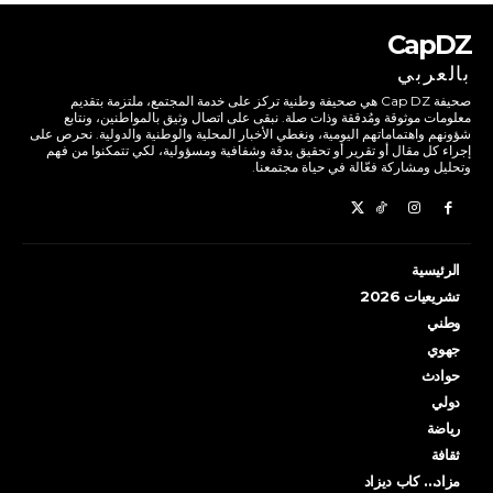
CapDZ
بالعربي
صحيفة Cap DZ هي صحيفة وطنية تركز على خدمة المجتمع، ملتزمة بتقديم
معلومات موثوقة ومُدققة وذات صلة. نبقى على اتصال وثيق بالمواطنين، ونتابع
شؤونهم واهتماماتهم اليومية، ونغطي الأخبار المحلية والوطنية والدولية. نحرص على
إجراء كل مقال أو تقرير أو تحقيق بدقة وشفافية ومسؤولية، لكي تتمكنوا من فهم
وتحليل ومشاركة فعّالة في حياة مجتمعنا.
الرئيسية
تشريعيات 2026
وطني
جهوي
حوادث
دولي
رياضة
ثقافة
مزاد… كاب ديزاد