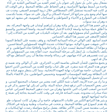
نشغال بيئي عابر، بل تحول إلى عنوان بارز لعجز العديد من المجالس البلدية عن أداء
واحدة من أبسط مهامها الأساسية، و هي الحفاظ على نظافة المحيط. و في الوقت الذ
ي كانت فيه المدينة تستقبل آلاف المصطافين خلال ذروة الموسم الصيفي، وجدت نف
سها أمام وضع بيئي متراجع أثار استياء السكان و الزوار على حد سواء، بعدما تكدست
النفايات في الشوارع و الأحياء و الشواطئ و المساحات العمومية، في مشهد لم تعهد
ه وهران منذ سنوات.
و في خضم هذا التراجع، برز والي ولاية وهران إبراهيم أوشان في واجهة المعركة، بعد
ما أطلق حملة ميدانية واسعة لإعادة الاعتبار لنظافة المدينة، واضعا المنتخبين والمسؤ
ولين المحليين أمام مسؤولياتهم، بعد أن تحولت البلديات في العديد من الحالات إلى ا
لحلقة الأضعف في تسيير هذا الملف الحساس.
فمنذ أسابيع، كثف الوالي خرجاته الميدانية الفجائية، و وقف بنفسه على النقاط السودا
ء التي شوهت صورة الولاية، موجها انتقادات شديدة اللهجة للمسؤولين المتقاعسين،
و مؤكدا أن نظافة المحيط ليست خيارا بل واجبا قانونيا وأخلاقيًا تجاه المواطنين. و لم
يكتف بالتعليمات، بل انتقل إلى مرحلة المحاسبة، حيث أطاح بعدد من المسؤولين الذ
ين ثبت تقصيرهم في أداء مهامهم، في رسالة واضحة مفادها أن زمن التساهل مع الإه
مال قد انتهى.
و يجمع متابعون للشأن المحلي بعاصمة الغرب الجزائري، على أن الوالي وجد نفسه ي
خوض هذه المعركة شبه منفرد، في ظل غياب واضح للعديد من المنتخبين الذين اختفوا
عن الميدان، خاصة مع اقتراب نهاية العهدة الانتخابية، بينما كان ينتظر منهم قيادة حم
لات النظافة ومرافقة المؤسسات العمومية وتحسيس المواطنين، بدل الاكتفاء بالمكا
تب أو تحميل المسؤولية لجهات أخرى.
و ما زاد من حدة الأزمة، الغياب شبه الكلي لعدد معتبر من جمعيات المجتمع المدني، و
حتى بعض الجمعيات التي ترفع شعار حماية البيئة، والتي لم يكن لها حضور يذكر في و
احدة من أصعب الفترات التي عاشتها وهران من حيث تدهور المحيط العمراني. فباس
تثناء مبادرات محدودة، بقيت الساحة فارغة، في وقت كانت المدينة بحاجة إلى تعبئة ج
ماعية لمواجهة الوضع.
و يثير هذا التراجع الكثير من علامات الاستفهام، خاصة و أن وهران كانت لسنوات طو
يلة تقدم كنموذج في نظافة المحيط، و نجحت في مناسبات وطنية ودولية في افتكاك
مراتب متقدمة ضمن المدن الأكثر نظافة، بفضل برامج متواصلة رصدت لها إمكانيات م
الية و بشرية معتبرة. كما أن ملف النظافة ظل دائما ضمن أولويات الولاة الذين تعاقبوا