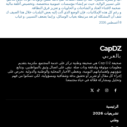
على تسيير الولاية، حيث تم إنشاء مؤسسات عمومية متخصصة، وتخصيص أغلفة مالية
ضخمة لاقتناء العتاد و الشاحنات و الحاويات و تعزيز فرق النظافة.
و رغم كل هذه الإمكانيات، فإن الوضع الذي آلت إليه بعض البلديات خلال هذا الصيف ك
شف أن المشكلة لم تعد مرتبطة بغياب الوسائل، و إنما بضعف التسيير، و غياب
8 أغسطس 2026
CapDZ
بالعربي
صحيفة Cap DZ هي صحيفة وطنية تركز على خدمة المجتمع، ملتزمة بتقديم
معلومات موثوقة ومُدققة وذات صلة. نبقى على اتصال وثيق بالمواطنين، ونتابع
شؤونهم واهتماماتهم اليومية، ونغطي الأخبار المحلية والوطنية والدولية. نحرص على
إجراء كل مقال أو تقرير أو تحقيق بدقة وشفافية ومسؤولية، لكي تتمكنوا من فهم
وتحليل ومشاركة فعّالة في حياة مجتمعنا.
الرئيسية
تشريعيات 2026
وطني
جهوي