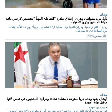
وهران
لأول مرة بشواطئ وهران…إطلاق مبادرة “الشاطئ المهيأ “بتخصيص كراسي مائية
مجانا للمسنين وذوي الاحتياجات
ح.ن تنطلق رسميا بوهران،المبادرة العملية ل"الشاطئ المهيأ" يوم غد الأحد ابتداء
من الساعة 11.00 صباحاً...
8 أغسطس 2026
وهران
أوشان يقود وحده حربا مفتوحة لاستعادة نظافة وهران: المنتخبون في قفص الاتها
م قبل نهاية العهدة
حبيب. بن عودة
لم يعد مشهد أكوام النفايات المنتشرة عبر عدد من أحياء وبلديات ولاية وهران مجرد ا