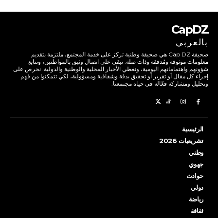
CapDZ
بالعربي
صحيفة Cap DZ هي صحيفة وطنية تركز على خدمة المجتمع، ملتزمة بتقديم
معلومات موثوقة ومُدققة وذات صلة. نبقى على اتصال وثيق بالمواطنين، ونتابع
شؤونهم واهتماماتهم اليومية، ونغطي الأخبار المحلية والوطنية والدولية. نحرص على
إجراء كل مقال أو تقرير أو تحقيق بدقة وشفافية ومسؤولية، لكي تتمكنوا من فهم
وتحليل ومشاركة فعّالة في حياة مجتمعنا.
الرئيسية
تشريعيات 2026
وطني
جهوي
حوادث
دولي
رياضة
ثقافة