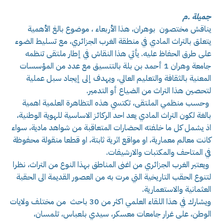
جميلة .م
يناقش مختصون بوهران، هذا الأربعاء ، موضوع بالغ الأهمية
يتعلق بالتراث المادي في منطقة الغرب الجزائري، مع تسليط الضوء
على طرق الحفاظ عليه. يأتي هذا النقاش في إطار ملتقى تنظمه
جامعة وهران 1 أحمد بن بلة بالتنسيق مع عدد من المؤسسات
المعنية بالثقافة والتعليم العالي، ويهدف إلى إيجاد سبل عملية
لتحصين هذا التراث من الضياع أو التدمير.
وحسب منظمي الملتقى، تكتسي هذه التظاهرة العلمية اهمية
بالغة لكون التراث المادي يعد احد الركائز الاساسية للهوية الوطنية،
اذ يشمل كل ما خلفته الحضارات المتعاقبة من شواهد مادية، سواء
كانت معالم معمارية، او مواقع اثرية ثابتة، او قطعا منقولة محفوظة
في المتاحف والمكتبات والارشيفات.
ويعتبر الغرب الجزائري من اغنى المناطق بهذا النوع من التراث، نظرا
لتنوع الحقب التاريخية التي مرت به من العصور القديمة الى الحقبة
العثمانية والاستعمارية.
ويشارك في هذا اللقاء العلمي اكثر من 30 باحث من مختلف ولايات
الوطن، على غرار جامعات معسكر، سيدي بلعباس، تلمسان،