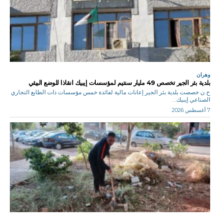
وهران
بلدية بئر الجير تخصص 49 مليار سنتيم لمؤسسات إيبيك انقاذا للوضع البيئي
ح.ن خصصت بلدية بئر الجير إعانات مالية لفائدة خمس مؤسسات ذات الطابع التجاري
الصناعي إيبيك...
7 أغسطس 2026