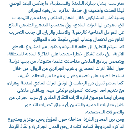
تمنراست، بشار، تيبازة، البليدة وقسنطينة، ما يعكس البعد الوطني
لهذا الحدث واهميته في خدمة الذاكرة التاريخية للجزائر.
وسيناقش المشاركون خلال اشغال الملتقى جملة من التهديدات
التي يتعرض لها التراث المادي، وفي مقدمتها التدهور الطبيعي الناتج
عن العوامل المناخية كالرطوبة والامطار والرياح، الى جانب التخريب
الناتج عن الاهمال وغياب الوعي بقيمة هذه المواقع.
كما سيتم التطرق الى ظاهرة السرقة والاتجار غير المشروع بالقطع
الاثرية، التي باتت تشكل خطرا حقيقيا على الذاكرة المادية للمنطقة.
ويتضمن برنامج الملتقى مداخلات علمية متنوعة، من بينها دراسة
حول اغاثة التراث المعماري بالغرب الجزائري من الزوال، من خلال
تسليط الضوء على قصبة وهران و غيرها من المعالم الأثرية .
كما سيتم تناول دور الرحلات في توثيق التراث المادي لمدينة وهران،
مع تقديم احد الرحلات كنموذج توثيقي مهم. ويناقش ملتقى
وهران ايضا موضوع ادارة التراث الثقافي المادي في غرب الجزائر، من
خلال مقاربات الحماية والتثمين في سياق تحديات التدهور
والتحولات المجتمعية.
ومن بين المحاور البارزة، مداخلة حول المؤرخ يحيى بوعزيز ومشروع
الذاكرة المزدوجة لاعادة كتابة تاريجخ المدن الجزائرية وانقاذ اثارها،