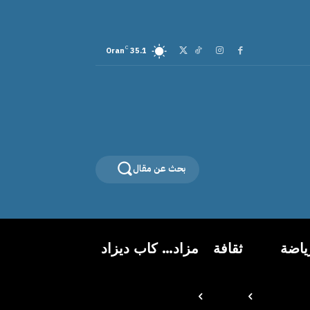
C
Oran
35.1
بحث عن مقال
ياضة
ثقافة
مزاد… كاب ديزاد