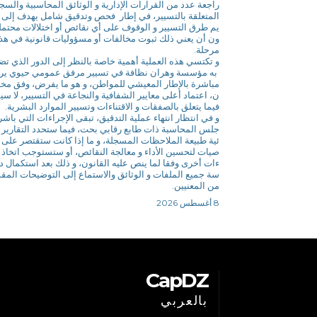
راجعة عدد من القرارات الإدارية و الوثائق المحاسبية والس
المتعلقة بالتسيير، في إطار فحص وتدقيق شامل يهدف إلى 
يم طرق التسيير و الوقوف على أي نقائص أو اختلالات محتملة
ون أن يعني ذلك ثبوت مخالفات أو مسؤوليات قانونية في هذ
مرحلة.
و تكتسي هذه العملية أهمية خاصة بالنظر إلى الدور الذي ت
به مؤسسة وهران نظافة في تسيير مرفق عمومي حيوي ير
مباشرة بالإطار المعيشي للمواطن، و هو ما يفرض، وفق م
ن، اعتماد أعلى معايير الشفافية والنجاعة في التسيير، لا سي
فيما يتعلق بالصفقات و الاقتناءات وتسيير الموارد البشرية.
و في انتظار انتهاء عملية التدقيق، تبقى الإجراءات التي باشر
جلس المحاسبة ذات طابع رقابي بحت، فيما ستحدد التقارير ا
ئية طبيعة الملاحظات المسجلة، و ما إذا كانت ستقتصر على 
صيات لتحسين الأداء و معالجة النقائص، أو ستستوجب اتخاذ 
ءات أخرى وفقا لما ينص عليه القانون، و ذلك بعد استكمال در
سة جميع الملفات و الوثائق والاستماع إلى التوضيحات المق
من المعنيين.
8 أغسطس 2026
CapDZ
بالعربي