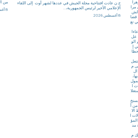
هرا
من الساعة
ح.ن عادت افتتاحية مجلة الجيش في عددها لشهر أوت إلى اللقاء
 مرا
الإعلامي الأخير لرئيس الجمهورية،...
8 أغسطس 2026
الش
8 أغسطس 2026
 قضا
ي تع
اءا
 عل
الو
ي إ
حظا
تتعل
ى م
ال
ها،
عمول
ت ا
تغلا
مستخ
من أ
الا
ات ا
المؤ
 مد
ك م