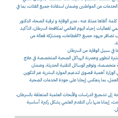
خدمات من المواطنين وضمان استفادة جميع الفئات، بما في
ألقاها ممثلا عنه ، مدير الوقاية و ترقية الصحة، الدكتور
سمي لفعاليات إحياء اليوم العالمي لمكافحة السرطان، التأكيد
على أن مكافحة السرطان مسؤولية جماعية تتطلب تضافر جهود جميع 7القطاعات، ومشاركة فعالة من
.
 في سبيل الوقاية من السرطان
رة لتطوير وعصرنة الهياكل الصحية المتخصصة في علاج
 متخصصة، وتوفير الوسائل التقنية الحديثة، وضمان
ي الوزارة أهمية قصوى لتدعيم الموارد البشرية عبر التكوين
لعمل، بما ينعكس إيجابا على جودة الخدمات الصحية
ة إلى تشجيع الدراسات والأبحاث العلمية المتعلقة بالسرطان،
حث، إيمانا منها بأن التقدم العلمي يشكل ركيزة أساسية
ل.