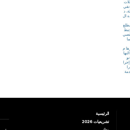
جلات
تقي
، د
ه ال
ضطلع
تبط
ختصي
ما
ها م
لنها
تو
إجرا
ا
دمة
الرئيسية
تشريعيات 2026
وطني