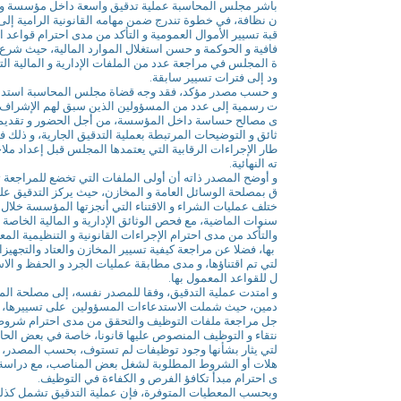
باشر مجلس المحاسبة عملية تدقيق واسعة داخل مؤسسة و
ن نظافة، في خطوة تندرج ضمن مهامه القانونية الرامية إلى
قبة تسيير الأموال العمومية و التأكد من مدى احترام قواعد 
فافية و الحوكمة و حسن استغلال الموارد المالية، حيث شرع
ة المجلس في مراجعة عدد من الملفات الإدارية و المالية الت
ود إلى فترات تسيير سابقة.
و حسب مصدر مؤكد، فقد وجه قضاة مجلس المحاسبة استدع
ت رسمية إلى عدد من المسؤولين الذين سبق لهم الإشراف
ى مصالح حساسة داخل المؤسسة، من أجل الحضور و تقديم 
ثائق و التوضيحات المرتبطة بعملية التدقيق الجارية، و ذلك ف
طار الإجراءات الرقابية التي يعتمدها المجلس قبل إعداد ملا
ته النهائية.
و أوضح المصدر ذاته أن أولى الملفات التي تخضع للمراجعة 
ق بمصلحة الوسائل العامة و المخازن، حيث يركز التدقيق عل
ختلف عمليات الشراء و الاقتناء التي أنجزتها المؤسسة خلال 
سنوات الماضية، مع فحص الوثائق الإدارية و المالية الخاصة ب
والتأكد من مدى احترام الإجراءات القانونية و التنظيمية الم
بها، فضلا عن مراجعة كيفية تسيير المخازن والعتاد والتجهيزا
لتي تم اقتناؤها، و مدى مطابقة عمليات الجرد و الحفظ و الاس
ل للقواعد المعمول بها.
و امتدت عملية التدقيق، وفقا للمصدر نفسه، إلى مصلحة ال
دمين، حيث شملت الاستدعاءات المسؤولين على تسييرها، 
جل مراجعة ملفات التوظيف والتحقق من مدى احترام شروط 
نتقاء و التوظيف المنصوص عليها قانونا، خاصة في بعض الحال
لتي يثار بشأنها وجود توظيفات لم تستوف، بحسب المصدر، 
هلات أو الشروط المطلوبة لشغل بعض المناصب، مع دراسة
ى احترام مبدأ تكافؤ الفرص و الكفاءة في التوظيف.
وبحسب المعطيات المتوفرة، فإن عملية التدقيق تشمل كذل