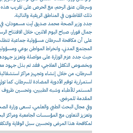
وسرطان عنق الرحم، مع الحرص على تقريب هذه ال
ذلك القاطنون في المناطق الريفية والنائية.
جدد وزير الصحة محمد صديق آيت مسعودان، في كلمة 
جمال فورار، صباح اليوم الاثنين، خلال الافتتاح الر
المجتمع المدني، وانخراط المواطن بوعي ومسؤولية
حيث جدد عزم الوزارة على مواصلة وتعزيز جهودها
وبخصوص التكفل العلاجي، فقد تم بذل جهود معتب
السرطان، من خلال إنشاء وتجهيز مراكز استشفائية
استمرارية توفير الأدوية المضادة للسرطان. كما تول
المستمر للأطباء وشبه الطبيين، وتحسين ظروف ا
المقدمة للمرضى.
وفي مجال البحث الطبي والعلمي، تسعى وزارة الصح
وتعزيز التعاون مع المؤسسات الجامعية ومراكز الب
لمكافحة هذا المرض وتحسين سبل الوقاية والتكف