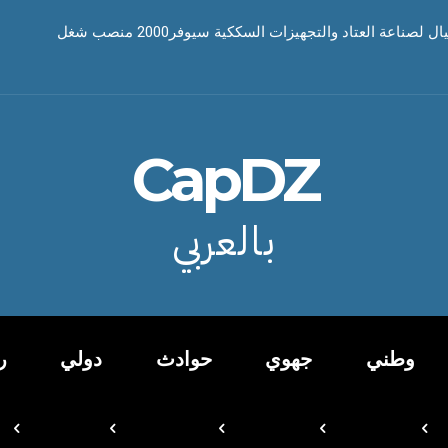
صناعة العتاد والتجهيزات السككية سيوفر2000 منصب شغل
CapDZ
بالعربي
وطني
جهوي
حوادث
دولي
ر