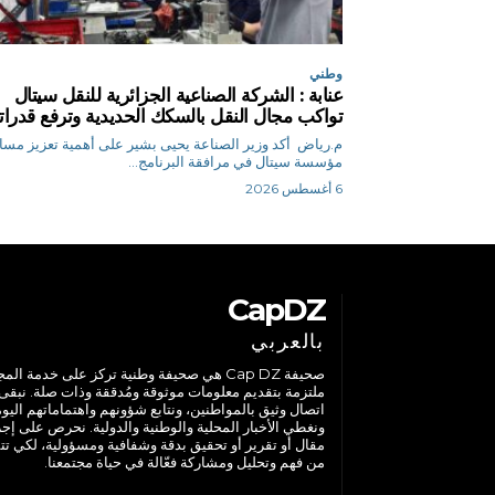
وطني
عنابة : الشركة الصناعية الجزائرية للنقل سيتال
تواكب مجال النقل بالسكك الحديدية وترفع قدراته
م.رياض أكد وزير الصناعة يحيى بشير على أهمية تعزيز مس
مؤسسة سيتال في مرافقة البرنامج...
6 أغسطس 2026
CapDZ
بالعربي
صحيفة Cap DZ هي صحيفة وطنية تركز على خدمة الم
ملتزمة بتقديم معلومات موثوقة ومُدققة وذات صلة. نبقى
اتصال وثيق بالمواطنين، ونتابع شؤونهم واهتماماتهم اليوم
ونغطي الأخبار المحلية والوطنية والدولية. نحرص على إج
مقال أو تقرير أو تحقيق بدقة وشفافية ومسؤولية، لكي تت
من فهم وتحليل ومشاركة فعّالة في حياة مجتمعنا.