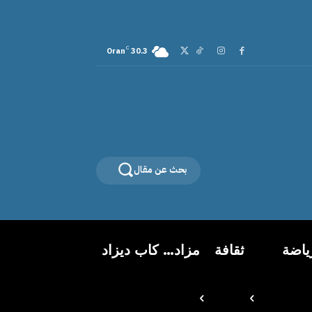
C
Oran
30.3
بحث عن مقال
ياضة
ثقافة
مزاد… كاب ديزاد