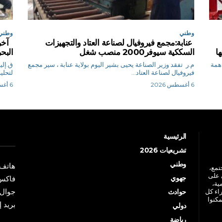
وطني
وطني
عنابة:مجمع فيروفيال لصناعة العتاد والتجهيزات
آخر 
ا
السككية سيوفر2000 منصب شغل
البح
اهمة
م.ر تفقد وزير الصناعة يحيى بشير اليوم بولاية عنابة ، سير مجمع
فيروفيال لصناعة العتاد...
لتحلية المياه C
6 أغسطس 2026
6 أغسطس 2026
الرئيسية
تشريعيات 2026
وطني
هاتف: +213 41 
جتمع،
 على
جهوي
فاكس: +213 41
ية،
جوال: +213 7 70 
راء كل
حوادث
مكنوا
بريد إلكترو
دولي
رياضة