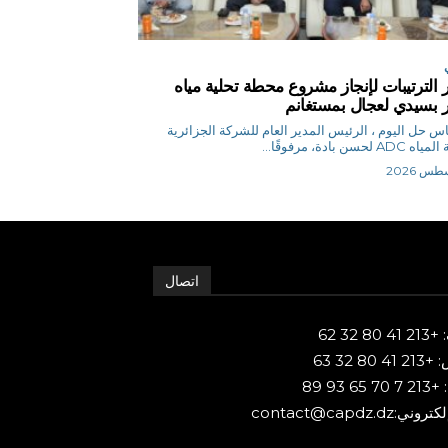
الترتيبات لإنجاز مشروع محطة تحلية مياه
ر بسيدي لعجال بمستغانم
ق.إلياس حل اليوم ، الرئيس المدير العام للشركة الجزائرية
AD لحسن بادة، مرفوقًا...
اتصال
80 32 62
 80 32 63
65 93 89
ني:contact@capdz.dz