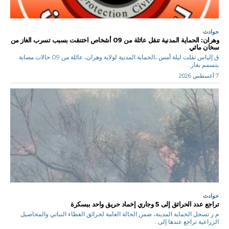
حوادث
وهران: الحماية المدنية تنقل عائلة من 09 أشخاص اختنقت بسبب تسرب الغاز من
سخان مائي
ق.إلياس نقلت ليلة أمس ،الحماية المدنية لولاية وهران، عائلة من 09 حالات مصابة
بتسمم بغاز...
7 أغسطس 2026
حوادث
تراجع عدد الحرائق إلى 5 وجاري إخماد حريق واحد ببسكرة
م.ر تسجل الحماية المدينة، ضمن الحالة العامة لحرائق الغطاء النباتي والمحاصيل
الزراعية تراجع عندها إلى...