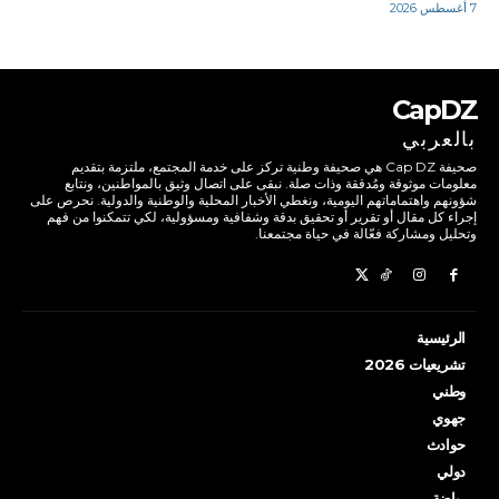
7 أغسطس 2026
CapDZ
بالعربي
صحيفة Cap DZ هي صحيفة وطنية تركز على خدمة المجتمع، ملتزمة بتقديم
معلومات موثوقة ومُدققة وذات صلة. نبقى على اتصال وثيق بالمواطنين، ونتابع
شؤونهم واهتماماتهم اليومية، ونغطي الأخبار المحلية والوطنية والدولية. نحرص على
إجراء كل مقال أو تقرير أو تحقيق بدقة وشفافية ومسؤولية، لكي تتمكنوا من فهم
وتحليل ومشاركة فعّالة في حياة مجتمعنا.
الرئيسية
تشريعيات 2026
وطني
جهوي
حوادث
دولي
رياضة