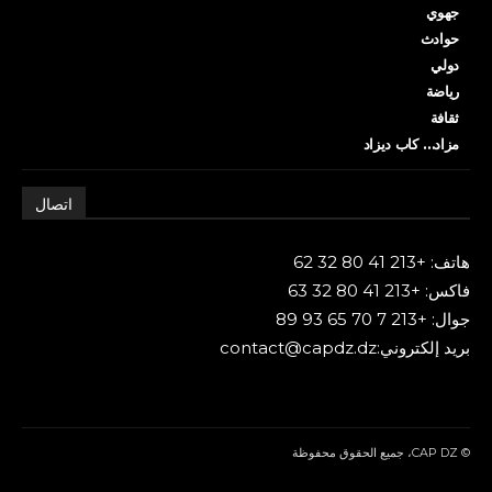
جهوي
حوادث
دولي
رياضة
ثقافة
مزاد… كاب ديزاد
اتصال
هاتف: +213 41 80 32 62
فاكس: +213 41 80 32 63
جوال: +213 7 70 65 93 89
بريد إلكتروني:contact@capdz.dz
© CAP DZ، جميع الحقوق محفوظة