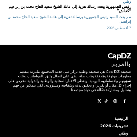
وطني
رئيس الجمهورية يبعث رسالة تعزية إلى عائلة الشيخ سعيد الحاج محمد بن إبراهيم
“كعباش”
م.ر بعث السيد رئيس الجمهورية برسالة تعزية إلى عائلة الشيخ سعيد الحاج محمد بن
إبراهيم...
7 أغسطس 2026
CapDZ
بالعربي
صحيفة Cap DZ هي صحيفة وطنية تركز على خدمة المجتمع، ملتزمة بتقديم
معلومات موثوقة ومُدققة وذات صلة. نبقى على اتصال وثيق بالمواطنين، ونتابع
شؤونهم واهتماماتهم اليومية، ونغطي الأخبار المحلية والوطنية والدولية. نحرص على
إجراء كل مقال أو تقرير أو تحقيق بدقة وشفافية ومسؤولية، لكي تتمكنوا من فهم
وتحليل ومشاركة فعّالة في حياة مجتمعنا.
الرئيسية
تشريعيات 2026
وطني