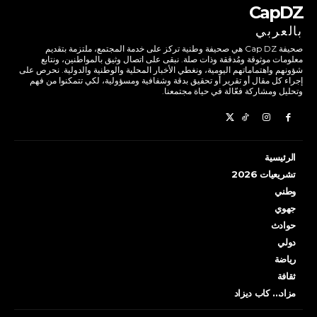
CapDZ
بالعربي
صحيفة Cap DZ هي صحيفة وطنية تركز على خدمة المجتمع، ملتزمة بتقديم
معلومات موثوقة ومُدققة وذات صلة. نبقى على اتصال وثيق بالمواطنين، ونتابع
شؤونهم واهتماماتهم اليومية، ونغطي الأخبار المحلية والوطنية والدولية. نحرص على
إجراء كل مقال أو تقرير أو تحقيق بدقة وشفافية ومسؤولية، لكي تتمكنوا من فهم
وتحليل ومشاركة فعّالة في حياة مجتمعنا.
الرئيسية
تشريعيات 2026
وطني
جهوي
حوادث
دولي
رياضة
ثقافة
مزاد… كاب ديزاد