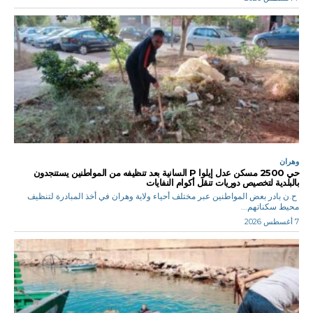
وهران
حي 2500 مسكن عدل إيلوا P السانية بعد تنظيفه من المواطنين يستنجدون
بالبلدية لتخصيص دوريات تنقل أكوام النفايات
ح.ن بادر بعض المواطنين عبر مختلف أحياء ولاية وهران في أخذ المبادرة لتنظيف
محيط سكناتهم...
7 أغسطس 2026