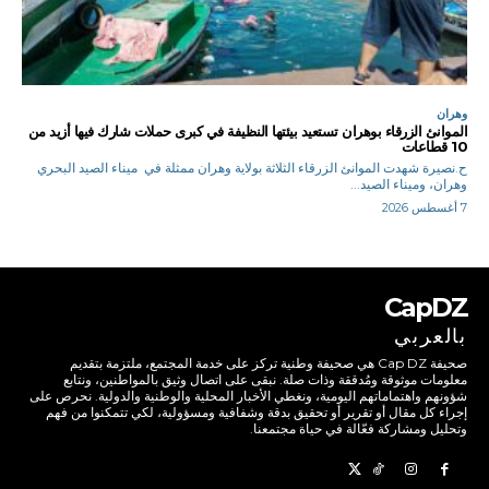
وهران
الموانئ الزرقاء بوهران تستعيد بيئتها النظيفة في كبرى حملات شارك فيها أزيد من
10 قطاعات
ح.نصيرة شهدت الموانئ الزرقاء الثلاثة بولاية وهران ممثلة في ميناء الصيد البحري
وهران، وميناء الصيد...
7 أغسطس 2026
CapDZ
بالعربي
صحيفة Cap DZ هي صحيفة وطنية تركز على خدمة المجتمع، ملتزمة بتقديم
معلومات موثوقة ومُدققة وذات صلة. نبقى على اتصال وثيق بالمواطنين، ونتابع
شؤونهم واهتماماتهم اليومية، ونغطي الأخبار المحلية والوطنية والدولية. نحرص على
إجراء كل مقال أو تقرير أو تحقيق بدقة وشفافية ومسؤولية، لكي تتمكنوا من فهم
وتحليل ومشاركة فعّالة في حياة مجتمعنا.