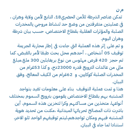
م ن
تمكن عناصر الشرطة للأمن الحضري18، التابع لأمن ولاية وهران ،
في عمليتين متفرقتين من وضع حد لنشاط مروجي يالمخدرات
الصلبة والمؤثرات العقلية بقطاع الاختصاص، حسب بيان شرطة
وهران اليوم.
و تم على إثر هذه العملية التي جاءت في إطار محاربة الجريمة
توقيف 05 أشخاص ، أحدهم محل بحث طبقا لأمر بالقبض، كما
تم حجز 420 قرص مهلوس من نوع بريغابلين 300 ملغ،مبلغ
مالي من عائدات الترويج قدره 23000دج، و كذا 53غرام من
المخدرات الصلبة كوكايين، و 62غرام من الكيف المعالج، وفق
البيان.
هذا و تمت عملية التوقيف بناء على معلومات تفيد بتواجد
المشتبه بهم بقطاع الاختصاص يقومون بترويج السموم بمختلف
أنواعها، متخذين من مساكنهم وكرا لتخزين هذه السموم، أين
باشرت ذات المصالح تحرياتها الميدانية ،مكنت من تحديد هوية
المشتبه فيهم ومكان تواجدهم،ليتم توقيفهم الواحد تلو الاخر،
استنادا لما جاء في البيان.