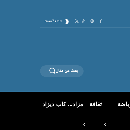
C
Oran
27.8
بحث عن مقال
ياضة
ثقافة
مزاد… كاب ديزاد