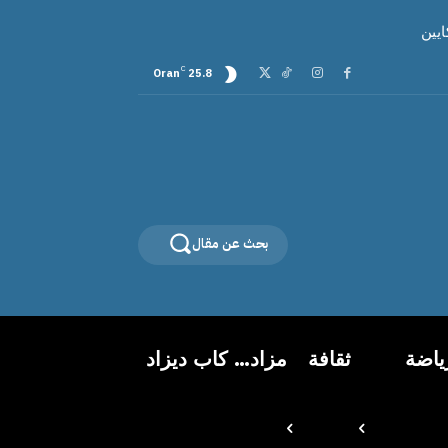
C
Oran
25.8
بحث عن مقال
ياضة
ثقافة
مزاد… كاب ديزاد