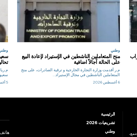
وطني
وطني
اب
منح المتعاملين الناشطين في الإستيراد لإعادة البيع
سعيو
على الحالة آجالاً اضافية
تحال
م.ر أقدمت وزارة التجارة الخارجية و ترقية الصادرات، على منح
المتعاملين الناشطين في مجال الإستيراد...
سعيود
6 أغسطس 2026
5 أغسطس 2026
الرئيسية
تشريعيات 2026
وطني
هاتف: +213 41 
جتمع،