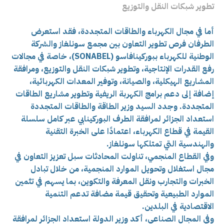
تطوير شبكات النقل والتوزيع
أما في مجال الكهرباء والطاقات المتجددة، فقد استعرض
الطرفان فرص تطوير التعاون بين مجمع سونلغاز والشركة
الوطنية للكهرباء ببوركينافاسو (SONABEL)، خاصة في مجالات
رفع القدرات الإنتاجية، وتطوير شبكات النقل والتوزيع، ومرافقة
المشاريع الهيكلية، والصيانة، وتوفير المعدات الكهربائية،
إضافة إلى دعم برامج الكهربة الريفية وتطوير مشاريع الطاقات
المتجددة. وجدد السيد وزير الطاقة والطاقات المتجددة
استعداد الجزائر لمرافقة الطرف البوركينابي عبر كامل سلسلة
القيمة في قطاع الكهرباء، اعتمادًا على الخبرة التقنية
والهندسية التي تمتلكها سونلغاز.
وفي القطاع المنجمي، تناولت المحادثات سبل تعزيز التعاون في
مجال استغلال وتحويل الموارد المنجمية، من خلال تبادل
الخبرات والتجارب ونقل المعرفة والتكوين، بما يسهم في تثمين
الموارد الطبيعية وتحقيق قيمة مضافة تدعم التنمية
الاقتصادية في البلدين.
وفي المجال الصناعي، أكد وزير الدولة استعداد الجزائر لمرافقة