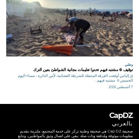
وطني
توقيف 6 مشتبه فيهم تحدوا تعليمات مجانية الشواطئ بعين الترك
ق.إلياس أوقفت الفرقة المتنقلة للشرطة القضائية، لأمن الدائرة ، مساء اليوم
الخميس 6 مشتبه فيهم...
7 أغسطس 2026
CapDZ
بالعربي
صحيفة Cap DZ هي صحيفة وطنية تركز على خدمة المجتمع، ملتزمة بتقديم
معلومات موثوقة ومُدققة وذات صلة. نبقى على اتصال وثيق بالمواطنين، ونتابع