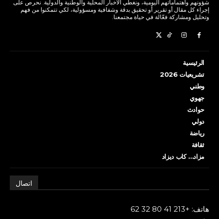
شؤونهم واهتماماتهم اليومية، ونغطي الأخبار المحلية والوطنية والدولية. نحرص على
إجراء كل مقال أو تقرير أو تحقيق بدقة وشفافية ومسؤولية، لكي تتمكنوا من فهم
وتحليل ومشاركة فعّالة في حياة مجتمعنا.
الرئيسية
تشريعيات 2026
وطني
جهوي
حوادث
دولي
رياضة
ثقافة
مزاد… كاب ديزاد
اتصال
هاتف: +213 41 80 32 62