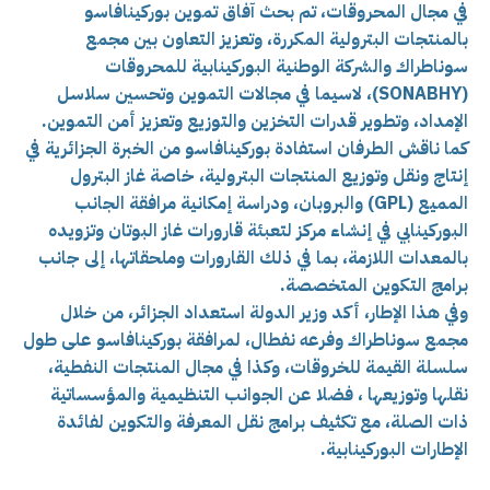
في مجال المحروقات، تم بحث آفاق تموين بوركينافاسو
بالمنتجات البترولية المكررة، وتعزيز التعاون بين مجمع
سوناطراك والشركة الوطنية البوركينابية للمحروقات
(SONABHY)، لاسيما في مجالات التموين وتحسين سلاسل
الإمداد، وتطوير قدرات التخزين والتوزيع وتعزيز أمن التموين.
كما ناقش الطرفان استفادة بوركينافاسو من الخبرة الجزائرية في
إنتاج ونقل وتوزيع المنتجات البترولية، خاصة غاز البترول
المميع (GPL) والبروبان، ودراسة إمكانية مرافقة الجانب
البوركينابي في إنشاء مركز لتعبئة قارورات غاز البوتان وتزويده
بالمعدات اللازمة، بما في ذلك القارورات وملحقاتها، إلى جانب
برامج التكوين المتخصصة.
وفي هذا الإطار، أكد وزير الدولة استعداد الجزائر، من خلال
مجمع سوناطراك وفرعه نفطال، لمرافقة بوركينافاسو على طول
سلسلة القيمة للخروقات، وكذا في مجال المنتجات النفطية،
نقلها وتوزيعها ، فضلا عن الجوانب التنظيمية والمؤسساتية
ذات الصلة، مع تكثيف برامج نقل المعرفة والتكوين لفائدة
الإطارات البوركينابية.