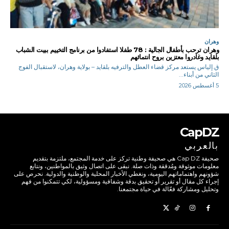
وهران
وهران ترحب بأطفال الجالية : 78 طفلا استفادوا من برنامج التخييم ببيت الشباب
بلقايد وغادروا معتزين بروح انتمائهم
ق.إلياس يستعد مركز قضاء العطل والترفيه بلقايد – بولاية وهران، لاستقبال الفوج
الثاني من أبناء...
5 أغسطس 2026
CapDZ
بالعربي
صحيفة Cap DZ هي صحيفة وطنية تركز على خدمة المجتمع، ملتزمة بتقديم
معلومات موثوقة ومُدققة وذات صلة. نبقى على اتصال وثيق بالمواطنين، ونتابع
شؤونهم واهتماماتهم اليومية، ونغطي الأخبار المحلية والوطنية والدولية. نحرص على
إجراء كل مقال أو تقرير أو تحقيق بدقة وشفافية ومسؤولية، لكي تتمكنوا من فهم
وتحليل ومشاركة فعّالة في حياة مجتمعنا.