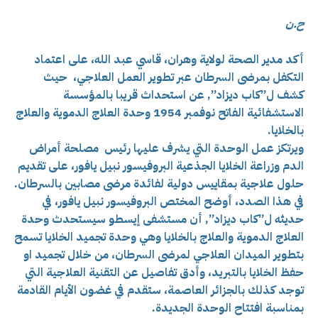
ح.ن
أكد مدير الصحة لولاية وهران، قاسي عبد الله، على اعتماد
التكفل بمرضى السرطان عبر تطوير العمل العلاجي، حيث
كشف ل”كاب ديزاد”, عن استحداث قريبا بالمؤسسة
الاستشفائية الفاتح نوفمبر 1954 وحدة العلاج الدموية والعلاج
بالخلايا.
ويرتكز عمل الوحدة التي يشرف عليها رئيس مصلحة أمراض
الدم وزراعة الخلايا الجذعية البروفيسور نبيل يافور، على تقديم
حلول علاجية بمقاييس دولية لفائدة مرضى مصابين بالسرطان.
في هذا الصدد، أوضح المختص البروفيسور نبيل يافور، في
حديثه ل”كاب ديزاد”, أن مستشفى إيسطو سيستحدث وحدة
العلاج الدموية والعلاج بالخلايا وهي وحدة تجميد الخلايا تسمح
بتطوير الميدان العلاجي لمرضى السرطان، من خلال تجميد او
حفظ الخلايا بالتبريد، وأدق تفاصيل عن التقنية العلاجية التي
توجد كذلك بالجزائر العاصمة، ستقدم في غضون الأيام القادمة
بمناسبة افتتاح الوحدة الجديدة.