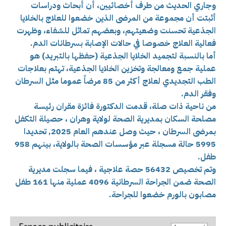
وجاري الحديث من طرف أخصائيين، أن أبحاث ودراسات
أثبتت أن مجموعة من المرضى الذين خضعوا للعلاج بالخلايا
الجذعية تحسنت وضعيتهم، وبعضهم تماثل للشفاء، وظهرت
فعالية العلاج خصوصا في حالات الإصابة بسرطانات الدم.
أما بالنسبة لتجميد الخلايا الجذعية (حفظها بالتبريد) هو
عملية جمع ومعالجة وتخزين الخلايا الجذعية، تهتم بعلاجات
الطب التجديدي لعلاج أكثر من 85 مرضاً عموما مثل السرطان
وفقر الدم.
من ناحية ذات صلة، قدمت الدكتورة فائزة مقران رئيسة
مصلحة السكان بمديرية الصحة لولاية وهران ، حصيلة التكفل
بمرضى السرطان ، حيث وصل عندهم العام 2025, تحديدا
5995 حالة مسجلة عبر مؤسسات الصحة بالولاية، بينهم 958
طفل.
وتم تخصيص 56432 حصة علاجية ، فيما سجلت مديرية
الصحة ضمن الجراحة السرطانية 4096 عملية منها 161 طفل
مصابون بالورم خضعوا للجراحة.