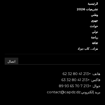
الرئيسية
تشريعيات 2026
وطني
جهوي
حوادث
دولي
رياضة
ثقافة
مزاد… كاب ديزاد
اتصال
هاتف: +213 41 80 32 62
فاكس: +213 41 80 32 63
جوال: +213 7 70 65 93 89
بريد إلكتروني:contact@capdz.dz