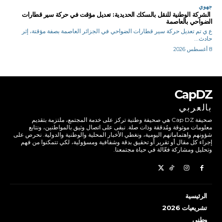
جهوي
الشركة الوطنية للنقل بالسكك الحديدية: تعديل مؤقت في حركة سير قطارات
الضواحي بالعاصمة
ع ي تم تعديل حركة سير قطارات الضواحي في الجزائر العاصمة بصفة مؤقتة، إثر
حادث...
8 أغسطس 2026
CapDZ
بالعربي
صحيفة Cap DZ هي صحيفة وطنية تركز على خدمة المجتمع، ملتزمة بتقديم
معلومات موثوقة ومُدققة وذات صلة. نبقى على اتصال وثيق بالمواطنين، ونتابع
شؤونهم واهتماماتهم اليومية، ونغطي الأخبار المحلية والوطنية والدولية. نحرص على
إجراء كل مقال أو تقرير أو تحقيق بدقة وشفافية ومسؤولية، لكي تتمكنوا من فهم
وتحليل ومشاركة فعّالة في حياة مجتمعنا.
الرئيسية
تشريعيات 2026
وطني