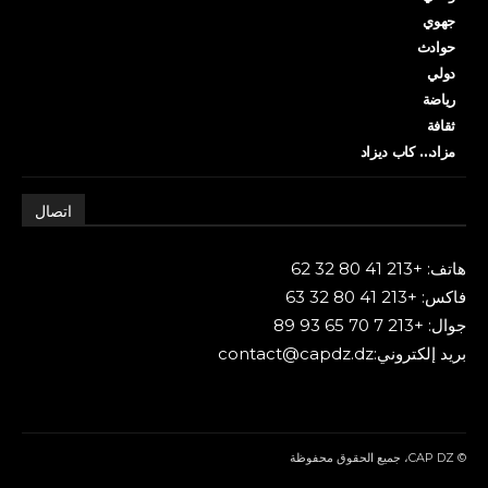
جهوي
حوادث
دولي
رياضة
ثقافة
مزاد… كاب ديزاد
اتصال
هاتف: +213 41 80 32 62
فاكس: +213 41 80 32 63
جوال: +213 7 70 65 93 89
بريد إلكتروني:contact@capdz.dz
© CAP DZ، جميع الحقوق محفوظة