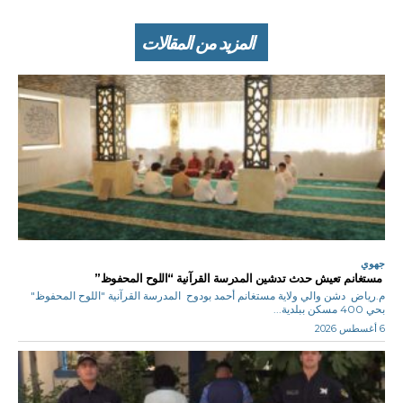
المزيد من المقالات
جهوي
مستغانم تعيش حدث تدشين المدرسة القرآنية “اللوح المحفوظ”
م.رياض دشن والي ولاية مستغانم أحمد بودوح المدرسة القرآنية "اللوح المحفوظ"
بحي 400 مسكن ببلدية...
6 أغسطس 2026