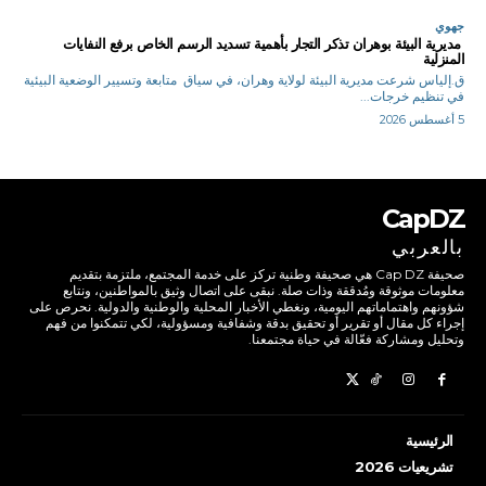
جهوي
مديرية البيئة بوهران تذكر التجار بأهمية تسديد الرسم الخاص برفع النفايات
المنزلية
ق.إلياس شرعت مديرية البيئة لولاية وهران، في سياق متابعة وتسيير الوضعية البيئية
في تنظيم خرجات...
5 أغسطس 2026
CapDZ
بالعربي
صحيفة Cap DZ هي صحيفة وطنية تركز على خدمة المجتمع، ملتزمة بتقديم
معلومات موثوقة ومُدققة وذات صلة. نبقى على اتصال وثيق بالمواطنين، ونتابع
شؤونهم واهتماماتهم اليومية، ونغطي الأخبار المحلية والوطنية والدولية. نحرص على
إجراء كل مقال أو تقرير أو تحقيق بدقة وشفافية ومسؤولية، لكي تتمكنوا من فهم
وتحليل ومشاركة فعّالة في حياة مجتمعنا.
الرئيسية
تشريعيات 2026