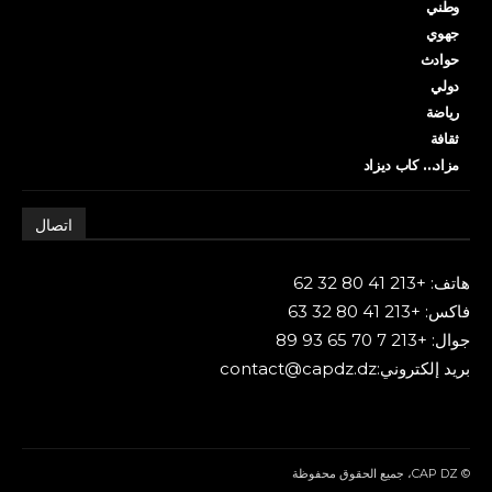
وطني
جهوي
حوادث
دولي
رياضة
ثقافة
مزاد… كاب ديزاد
اتصال
هاتف: +213 41 80 32 62
فاكس: +213 41 80 32 63
جوال: +213 7 70 65 93 89
بريد إلكتروني:contact@capdz.dz
© CAP DZ، جميع الحقوق محفوظة