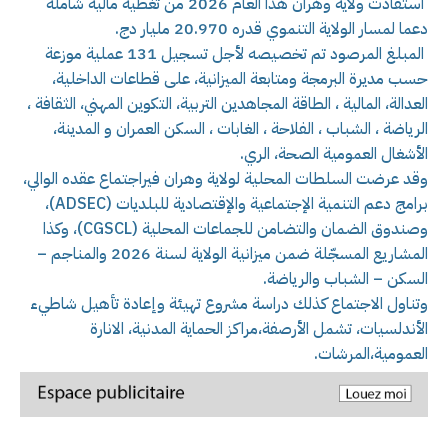
استفادت ولاية وهران هذا العام 2026 من تغطية مالية شاملة
دعما لمسار الولاية التنموي قدره 20.970 مليار دج.
المبلغ المرصود تم تخصيصه لأجل تسجيل 131 عملية موزعة
حسب مديرة البرمجة ومتابعة الميزانية، على قطاعات الداخلية،
العدالة، المالية ، الطاقة المجاهدين التربية، التكوين المهني، الثقافة ،
الرياضة ، الشباب ، الفلاحة ، الغابات ، السكن العمران و المدينة،
الأشغال العمومية الصحة، الري.
وقد عرضت السلطات المحلية لولاية وهران فيراجتماع عقده الوالي،
برامج دعم التنمية الإجتماعية والإقتصادية للبلديات (ADSEC)،
وصندوق الضمان والتضامن للجماعات المحلية (CGSCL)، وكذا
المشاريع المسجّلة ضمن ميزانية الولاية لسنة 2026 والمناجم –
السكن – الشباب والرياضة.
وتناول الاجتماع كذلك دراسة مشروع تهيئة وإعادة تأهيل شاطيء
الأندلسيات، تشمل الأرصفة،مراكز الحماية المدنية، الانارة
العمومية،المرشات.