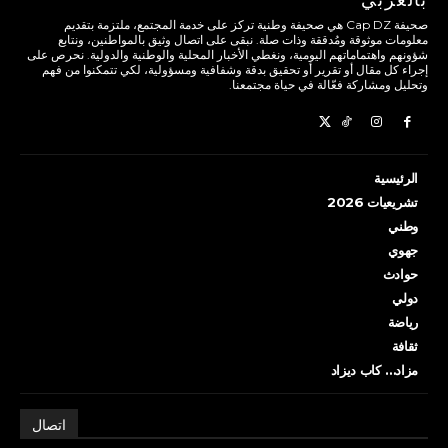
صحيفة Cap DZ هي صحيفة وطنية تركز على خدمة المجتمع، ملتزمة بتقديم
معلومات موثوقة ومُدققة وذات صلة. نبقى على اتصال وثيق بالمواطنين، ونتابع
شؤونهم واهتماماتهم اليومية، ونغطي الأخبار المحلية والوطنية والدولية. نحرص على
إجراء كل مقال أو تقرير أو تحقيق بدقة وشفافية ومسؤولية، لكي تتمكنوا من فهم
وتحليل ومشاركة فعّالة في حياة مجتمعنا.
الرئيسية
تشريعيات 2026
وطني
جهوي
حوادث
دولي
رياضة
ثقافة
مزاد… كاب ديزاد
اتصال