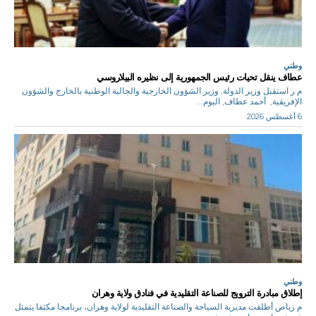
وطني
عطاف ينقل تحيات رئيس الجمهورية إلى نظيره البيلاروسي
م.ر استقبل وزير الدولة, وزير الشؤون الخارجية والجالية الوطنية بالخارج والشؤون
الإفريقية, أحمد عطاف, اليوم...
6 أغسطس 2026
وطني
إطلاق مبادرة الترويج للصناعة التقليدية في فنادق ولاية وهران
م.رياض أطلقت مديرية السياحة والصناعة التقليدية لولاية وهران، برنامجا مكثفا يتمثل