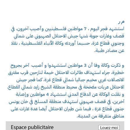
م ر
استشهد فجر اليوم ، 7 مواطنين فلسطينيين وأصيب آخرون، في
قصف وغارات جوية شنها جيش الاحتلال الصهيوني على شمالي
وجنوبي قطاع غزة، حسبما أوردته وكالة الأنباء الفلسطينية ، نقلا
عن مصادر طبية.
و ذكرت وكالة وفا أن 3 مواطنين استشهدوا و أصيب آخر بجروح
خطيرة، جراء استهداف طائرات الاحتلال خيمة لنازحين قرب مفترق
الاتصالات غربي مخيم جباليا شمالي قطاع غزة. كما فجر جيش
الاحتلال عربات مفخخة في محيط منطقة الشيخ زايد شمالي القطاع.
و نقلت الوكالة عن الدفاع المدني استشهاد 4 مواطنين وإصابة
آخرين، في قصف صهيوني استهدف منطقة المسلخ في خان يونس
جنوبي قطاع غزة ، فيما شن طيران الاحتلال أيضا عدة غارات على
مناطق متفرقة من المدينة.