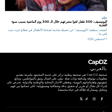
دولي
اليونيسيف: 300 طفل لقوا مصرعهم خلال الـ 300 يوم الماضية بسبب سوء
التغذية
كشفت منظمة "اليونيسف" عن حصيلة صادمة لضحايا الأطفال في قطاع غزة، حيث
لقي ما...
7 أغسطس 2026
CapDZ
بالعربي
صحيفة Cap DZ هي صحيفة وطنية تركز على خدمة المجتمع، ملتزمة بتقديم
معلومات موثوقة ومُدققة وذات صلة. نبقى على اتصال وثيق بالمواطنين، ونتابع
شؤونهم واهتماماتهم اليومية، ونغطي الأخبار المحلية والوطنية والدولية. نحرص على
إجراء كل مقال أو تقرير أو تحقيق بدقة وشفافية ومسؤولية، لكي تتمكنوا من فهم
وتحليل ومشاركة فعّالة في حياة مجتمعنا.