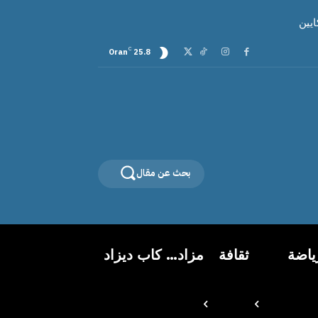
C
Oran
25.8
بحث عن مقال
ياضة
ثقافة
مزاد… كاب ديزاد