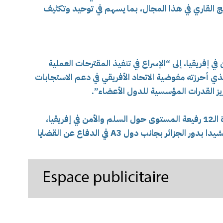
ج القاري في هذا المجال، بما يسهم في توحيد وتكثيف
ي إفريقيا، إلى “الإسراع في تنفيذ المقترحات العملية
ذي أحرزته مفوضية الاتحاد الأفريقي في دعم الاستجابات
يز القدرات المؤسسية للدول الأعضاء”.
من جهة أخرى، اعتمد المؤتمر مخرجات الندوة الـ12 رفيعة المستوى حول السلم والأمن في إفريقيا،
المنعقدة شهر ديسمبر 2025 (مسار وهران)، مشيدا بدور الجزائر بجانب دول A3 في الدفاع عن القضايا