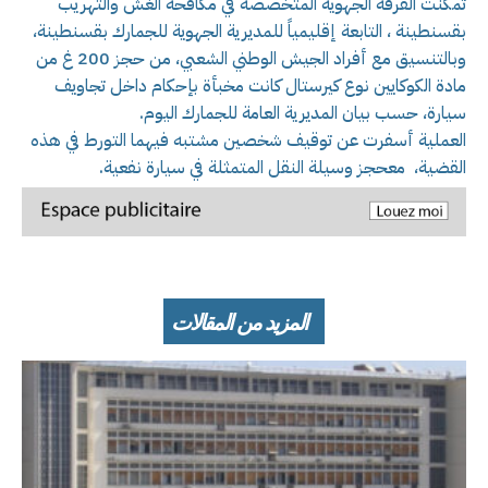
تمكنت الفرقة الجهوية المتخصصة في مكافحة الغش والتهريب
بقسنطينة ، التابعة إقليمياً للمديرية الجهوية للجمارك بقسنطينة،
وبالتنسيق مع أفراد الجيش الوطني الشعبي، من حجز 200 غ من
مادة الكوكايين نوع كيرستال كانت مخبأة بإحكام داخل تجاويف
سيارة، حسب بيان المديرية العامة للجمارك اليوم.
العملية أسفرت عن توقيف شخصين مشتبه فيهما التورط في هذه
القضية، معحجز وسيلة النقل المتمثلة في سيارة نفعية.
المزيد من المقالات