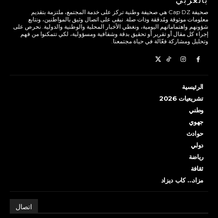
صحيفة Cap DZ هي صحيفة وطنية تركز على خدمة المجتمع، ملتزمة بتقديم
معلومات موثوقة ومُدققة وذات صلة. نبقى على اتصال وثيق بالمواطنين، ونتابع
شؤونهم واهتماماتهم اليومية، ونغطي الأخبار المحلية والوطنية والدولية. نحرص على
إجراء كل مقال أو تقرير أو تحقيق بدقة وشفافية ومسؤولية، لكي تتمكنوا من فهم
وتحليل ومشاركة فعّالة في حياة مجتمعنا.
الرئيسية
تشريعيات 2026
وطني
جهوي
حوادث
دولي
رياضة
ثقافة
مزاد… كاب ديزاد
اتصال