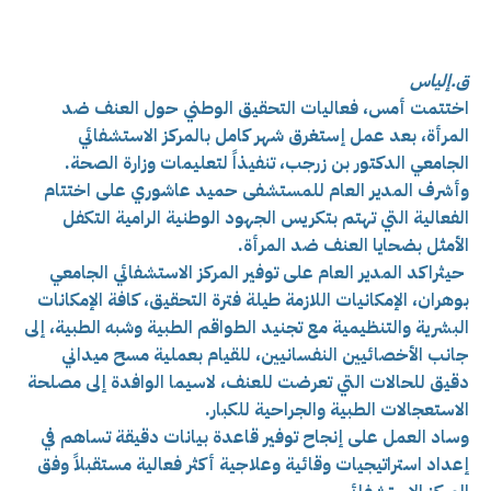
ق.إلياس
اختتمت أمس، فعاليات التحقيق الوطني حول العنف ضد
المرأة، بعد عمل إستغرق شهر كامل بالمركز الاستشفائي
الجامعي الدكتور بن زرجب، تنفيذاً لتعليمات وزارة الصحة.
وأشرف المدير العام للمستشفى حميد عاشوري على اختتام
الفعالية التي تهتم بتكريس الجهود الوطنية الرامية التكفل
الأمثل بضحايا العنف ضد المرأة.
حيثراكد المدير العام على توفير المركز الاستشفائي الجامعي
بوهران، الإمكانيات اللازمة طيلة فترة التحقيق، كافة الإمكانات
البشرية والتنظيمية مع تجنيد الطواقم الطبية وشبه الطبية، إلى
جانب الأخصائيين النفسانيين، للقيام بعملية مسح ميداني
دقيق للحالات التي تعرضت للعنف، لاسيما الوافدة إلى مصلحة
الاستعجالات الطبية والجراحية للكبار.
وساد العمل على إنجاح توفير قاعدة بيانات دقيقة تساهم في
إعداد استراتيجيات وقائية وعلاجية أكثر فعالية مستقبلاً وفق