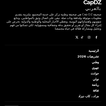
CapDZ
بالعربي
صحيفة Cap DZ هي صحيفة وطنية تركز على خدمة المجتمع، ملتزمة بتقديم
معلومات موثوقة ومُدققة وذات صلة. نبقى على اتصال وثيق بالمواطنين، ونتابع
شؤونهم واهتماماتهم اليومية، ونغطي الأخبار المحلية والوطنية والدولية. نحرص على
إجراء كل مقال أو تقرير أو تحقيق بدقة وشفافية ومسؤولية، لكي تتمكنوا من فهم
وتحليل ومشاركة فعّالة في حياة مجتمعنا.
الرئيسية
تشريعيات 2026
وطني
جهوي
حوادث
دولي
رياضة
ثقافة
مزاد… كاب ديزاد