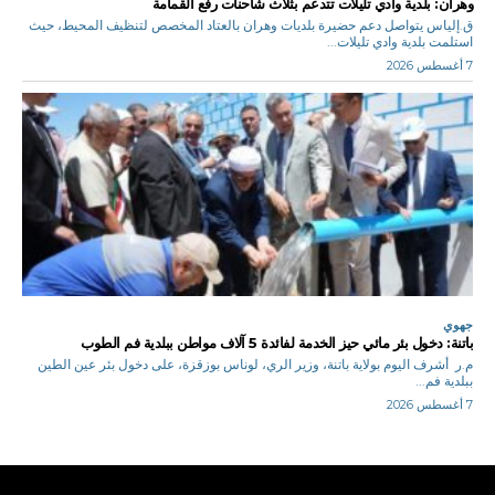
وهران: بلدية وادي تليلات تتدعم بثلاث شاحنات رفع القمامة
ق.إلياس يتواصل دعم حضيرة بلديات وهران بالعتاد المخصص لتنظيف المحيط، حيث
استلمت بلدية وادي تليلات...
7 أغسطس 2026
جهوي
باتنة: دخول بئر مائي حيز الخدمة لفائدة 5 آلاف مواطن ببلدية فم الطوب
م.ر أشرف اليوم بولاية باتنة، وزير الري، لوناس بوزقزة، على دخول بئر عين الطين
ببلدية فم...
7 أغسطس 2026