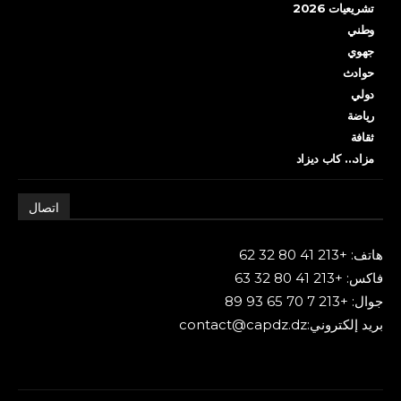
تشريعيات 2026
وطني
جهوي
حوادث
دولي
رياضة
ثقافة
مزاد… كاب ديزاد
اتصال
هاتف: +213 41 80 32 62
فاكس: +213 41 80 32 63
جوال: +213 7 70 65 93 89
بريد إلكتروني:contact@capdz.dz