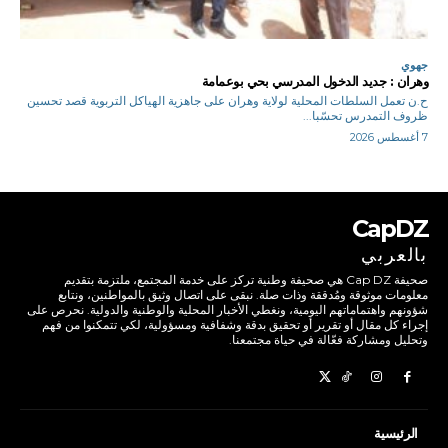
جهوي
وهران : جديد الدخول المدرسي بحي بوعمامة
ح.ن تعمل السلطات المحلية لولاية وهران على جاهزية الهياكل التربوية قصد تحسين
ظروف التمدرس تحسّبا...
7 أغسطس 2026
CapDZ
بالعربي
صحيفة Cap DZ هي صحيفة وطنية تركز على خدمة المجتمع، ملتزمة بتقديم
معلومات موثوقة ومُدققة وذات صلة. نبقى على اتصال وثيق بالمواطنين، ونتابع
شؤونهم واهتماماتهم اليومية، ونغطي الأخبار المحلية والوطنية والدولية. نحرص على
إجراء كل مقال أو تقرير أو تحقيق بدقة وشفافية ومسؤولية، لكي تتمكنوا من فهم
وتحليل ومشاركة فعّالة في حياة مجتمعنا.
الرئيسية