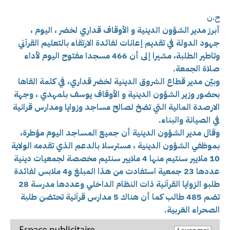
ح.ن
أبرز مدير الشؤون الدينية و الأوقاف قداري لخضر ، اليوم ،
جهود الدولة في تقديم إعانات لفائدة الارتقاء بالتعليم القرآني
وتاطير الطلبة، مشيرا إلى أن 466 مسجدا مفتوح اليوم لأداء
صلاة الجمعة.
وبيّن مدير قطاع الشروق الدينية لخضر قداري، في كلمة القاها
بحضور وزير الشؤون الدينية و الأوقاف يوسف بلمهدي ، وجهة
الارصدة المالية التي تضخ لصالح مساجد وزوايا ومدارس قرانية
في الصيانة والبناء.
وقال مدير الشؤون الدينية أن جميع المساجد اليوم مؤطرة،
بموظفي الشؤون الدينية ، مسترسلا بالدعم الذي تقدمه الولاية
10 ملايير سنتيم منها 4 ملايير سنتيم مخصصة لجمعيات دينية
عددها 23 جمعية استفادت من هذا المبلغ و4 ملابس لفائدة
طلبو الزوايا القرآنية ذات النظام الداخلي وعددها مدرسة 28
تضم 485 طالب كما أن هناك 5 مدارس قرآنية تحتضن طلبة
الصحراء الغربية.