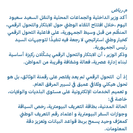
م.رياض
أكد وزير الداخلية والجماعات المحلية والنقل السعيد سعيود
اليوم ،خلال افتتاح اللقاء الوطني حول الابتكار والتحول الرقمي،
المنظّم من قبل وسيط الجمهورية، على فاعلية
التحول الرقمي
كخيار وطني استراتيجي لا رجعة فيه تنفيذًا لتوجيهات السيد
رئيس الجمهورية.
وذكر الوزير ، أن الابتكار والتحول الرقمي يشكّلان ركيزة أساسية
لبناء إدارة عصرية، فعالة وشفافة وقريبة من المواطن.
إذ أن التحول الرقمي لم يعد يقتصر على رقمنة الوثائق، بل هو
تحول هيكلي وثقافي عميق في تسيير المرفق العام.
و تعميم الخدمات الإلكترونية على مستوى البلديات والولايات،
خاصة في:
الحالة المدنية، بطاقة التعريف البيومترية، رخص السياقة
وجوازات السفر البيومترية و
اعتماد رقم التعريف الوطني
كمعرّف وحيد يسمح بربط قواعد البيانات وتعزيز دقة
المعلومات.