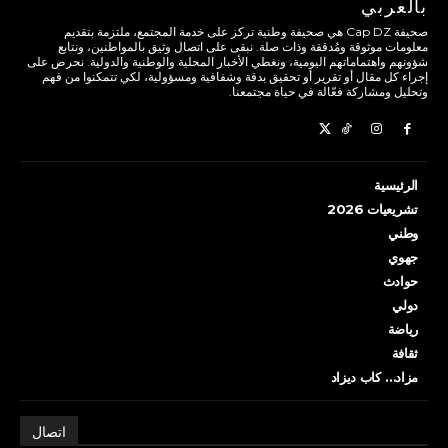
بالعربي
صحيفة Cap DZ هي صحيفة وطنية تركز على خدمة المجتمع، ملتزمة بتقديم
معلومات موثوقة ومُدققة وذات صلة. نبقى على اتصال وثيق بالمواطنين، ونتابع
شؤونهم واهتماماتهم اليومية، ونغطي الأخبار المحلية والوطنية والدولية. نحرص على
إجراء كل مقال أو تقرير أو تحقيق بدقة وشفافية ومسؤولية، لكي تتمكنوا من فهم
وتحليل ومشاركة فعّالة في حياة مجتمعنا.
الرئيسية
تشريعيات 2026
وطني
جهوي
حوادث
دولي
رياضة
ثقافة
مزاد… كاب ديزاد
اتصال