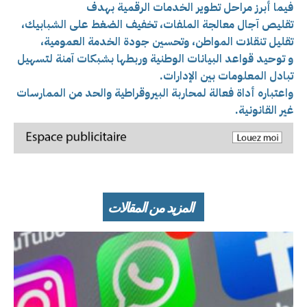
فيما أبرز مراحل تطوير الخدمات الرقمية بهدف
تقليص آجال معالجة الملفات، تخفيف الضغط على الشبابيك،
تقليل تنقلات المواطن، وتحسين جودة الخدمة العمومية،
و
توحيد قواعد البيانات الوطنية وربطها بشبكات آمنة لتسهيل
تبادل المعلومات بين الإدارات.
واعتباره أداة فعالة لمحاربة البيروقراطية والحد من الممارسات
غير القانونية.
المزيد من المقالات