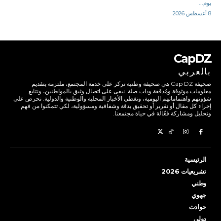
يوم...
8 أغسطس 2026
CapDZ
بالعربي
صحيفة Cap DZ هي صحيفة وطنية تركز على خدمة المجتمع، ملتزمة بتقديم
معلومات موثوقة ومُدققة وذات صلة. نبقى على اتصال وثيق بالمواطنين، ونتابع
شؤونهم واهتماماتهم اليومية، ونغطي الأخبار المحلية والوطنية والدولية. نحرص على
إجراء كل مقال أو تقرير أو تحقيق بدقة وشفافية ومسؤولية، لكي تتمكنوا من فهم
وتحليل ومشاركة فعّالة في حياة مجتمعنا.
الرئيسية
تشريعيات 2026
وطني
جهوي
حوادث
دولي