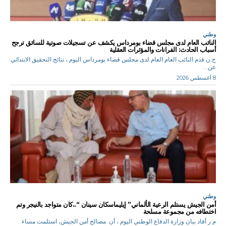
وطني
النائب العام لدى مجلس قضاء بومرداس يكشف عن تسجيلات صوتية للسائق ترجح
أسباب الحادث: الفرانات والمؤثرات العقلية
ح.ن قدم النائب العام العام لدى مجلس قضاء بومرداس اليوم ، نتائج التحقيق الابتدائي
عن...
8 أغسطس 2026
وطني
أمن الجيش يستلم الرعية الألماني” إيليماسكان سينان “..كان متواجد بالنيجر وتم
اختطافه من مجموعة مسلحة
م.ر أفاد بيان وزارة الدفاع الوطني اليوم ، أن مصالح أمن الجيش، استلمت مساء