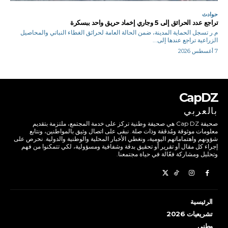
حوادث
تراجع عدد الحرائق إلى 5 وجاري إخماد حريق واحد ببسكرة
م.ر تسجل الحماية المدينة، ضمن الحالة العامة لحرائق الغطاء النباتي والمحاصيل
الزراعية تراجع عندها إلى...
7 أغسطس 2026
CapDZ
بالعربي
صحيفة Cap DZ هي صحيفة وطنية تركز على خدمة المجتمع، ملتزمة بتقديم
معلومات موثوقة ومُدققة وذات صلة. نبقى على اتصال وثيق بالمواطنين، ونتابع
شؤونهم واهتماماتهم اليومية، ونغطي الأخبار المحلية والوطنية والدولية. نحرص على
إجراء كل مقال أو تقرير أو تحقيق بدقة وشفافية ومسؤولية، لكي تتمكنوا من فهم
وتحليل ومشاركة فعّالة في حياة مجتمعنا.
الرئيسية
تشريعيات 2026
وطني