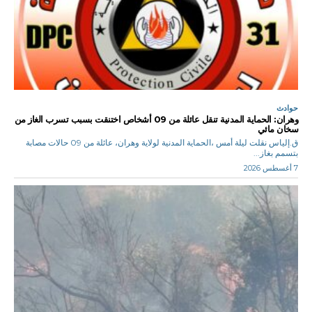
حوادث
وهران: الحماية المدنية تنقل عائلة من 09 أشخاص اختنقت بسبب تسرب الغاز من
سخان مائي
ق.إلياس نقلت ليلة أمس ،الحماية المدنية لولاية وهران، عائلة من 09 حالات مصابة
بتسمم بغاز...
7 أغسطس 2026