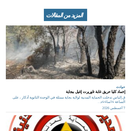
المزيد من المقالات
حوادث
إخماد كليا حريق غابة تاوريرت إغيل ببجاية
ق.إلياس تدخلت الحماية المدنية لولاية بجاية ممثلة في الوحدة الثانوية أدكار ، على
الساعة 14سا44د...
7 أغسطس 2026