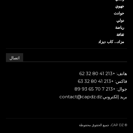
جهوي
حوادث
دولي
رياضة
ثقافة
مزاد… كاب ديزاد
اتصال
هاتف: +213 41 80 32 62
فاكس: +213 41 80 32 63
جوال: +213 7 70 65 93 89
بريد إلكتروني:contact@capdz.dz
© CAP DZ، جميع الحقوق محفوظة