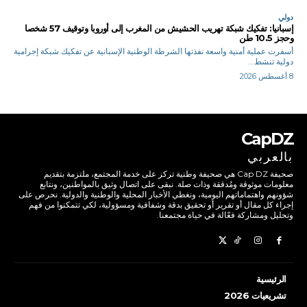
دولي
إسبانيا: تفكيك شبكة تهريب الحشيش من المغرب إلى أوروبا وتوقيف 57 شخصا
وحجز 10.5 طن
أسفرت عملية أمنية واسعة نفذتها الشرطة الوطنية الإسبانية عن تفكيك شبكة إجرامية
دولية تنشط...
8 أغسطس 2026
CapDZ
بالعربي
صحيفة Cap DZ هي صحيفة وطنية تركز على خدمة المجتمع، ملتزمة بتقديم
معلومات موثوقة ومُدققة وذات صلة. نبقى على اتصال وثيق بالمواطنين، ونتابع
شؤونهم واهتماماتهم اليومية، ونغطي الأخبار المحلية والوطنية والدولية. نحرص على
إجراء كل مقال أو تقرير أو تحقيق بدقة وشفافية ومسؤولية، لكي تتمكنوا من فهم
وتحليل ومشاركة فعّالة في حياة مجتمعنا.
الرئيسية
تشريعيات 2026