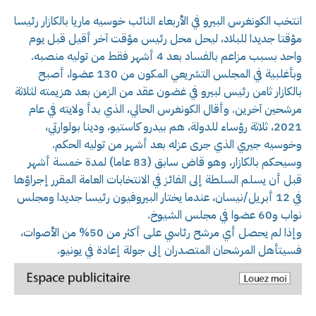
انتخب الكونغرس البيرو في الأربعاء النائب خوسيه ماريا بالكازار رئيسا
مؤقتا جديدا للبلاد، ليحل محل رئيس مؤقت آخر أقيل قبل يوم
واحد بسبب مزاعم بالفساد بعد 4 أشهر فقط من توليه منصبه.
وبأغلبية في المجلس التشريعي المكون من 130 عضوا، أصبح
بالكازار ثامن رئيس لبيرو في غضون عقد من الزمن بعد هزيمته لثلاثة
مرشحين آخرين. وأقال الكونغرس الحالي، الذي بدأ ولايته في عام
2021، ثلاثة رؤساء للدولة، هم بيدرو كاستيو، ودينا بولوارتي،
وخوسيه جيري الذي جرى عزله بعد أشهر من توليه الحكم.
وسيحكم بالكازار، وهو قاض سابق (83 عاما) لمدة خمسة أشهر
قبل أن يسلم السلطة إلى الفائز في الانتخابات العامة المقرر إجراؤها
في 12 أبريل/نيسان، عندما يختار البيروفيون رئيسا جديدا ومجلس
نواب و60 عضوا في مجلس الشيوخ.
وإذا لم يحصل أي مرشح رئاسي على أكثر من 50% من الأصوات،
فسيتأهل المرشحان المتصدران إلى جولة إعادة في يونيو.