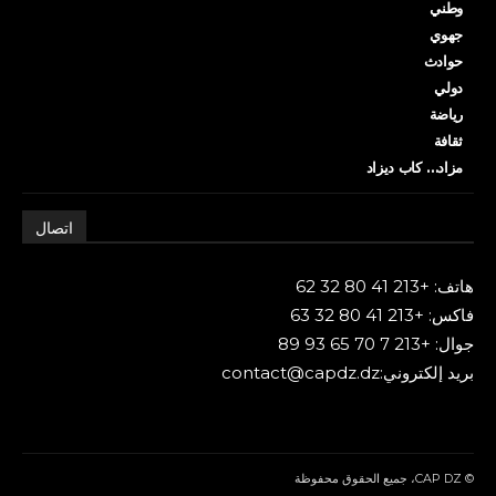
وطني
جهوي
حوادث
دولي
رياضة
ثقافة
مزاد… كاب ديزاد
اتصال
هاتف: +213 41 80 32 62
فاكس: +213 41 80 32 63
جوال: +213 7 70 65 93 89
بريد إلكتروني:contact@capdz.dz
© CAP DZ، جميع الحقوق محفوظة