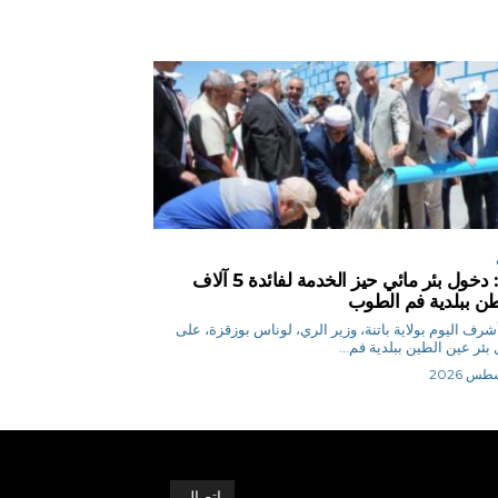
باتنة: دخول بئر مائي حيز الخدمة لفائدة 5 آلاف
ن ببلدية فم الطوب
ر أشرف اليوم بولاية باتنة، وزير الري، لوناس بوزقزة، على
بئر عين الطين ببلدية فم...
اتصال