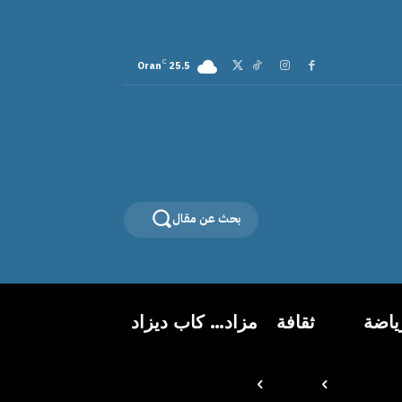
C
Oran
25.5
بحث عن مقال
ياضة
ثقافة
مزاد… كاب ديزاد