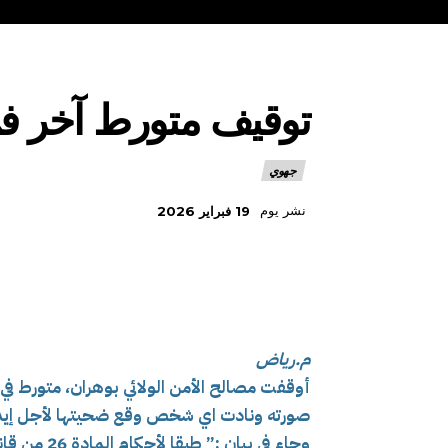
توقيف متورط آخر في
جهوي
نشر يوم
19 فبراير 2026
م.رياض
أوقفت مصالح الأمن الولائي بوهران، متورط ف
صورته ونادت اي شخص وقع ضحيتها لأجل إي
وجاء في بيا