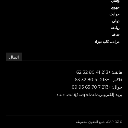
وطني
جهوي
حوادث
دولي
رياضة
ثقافة
مزاد… كاب ديزاد
اتصال
هاتف: +213 41 80 32 62
فاكس: +213 41 80 32 63
جوال: +213 7 70 65 93 89
بريد إلكتروني:contact@capdz.dz
© CAP DZ، جميع الحقوق محفوظة