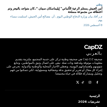
وطني
أمن الجيش يستلم الرعية الألماني” إيليماسكان سينان “..كان متواجد بالنيجر وتم
اختطافه من مجموعة مسلحة
م.ر أفاد بيان وزارة الدفاع الوطني اليوم ، أن مصالح أمن الجيش، استلمت مساء
يوم...
8 أغسطس 2026
CapDZ
بالعربي
صحيفة Cap DZ هي صحيفة وطنية تركز على خدمة المجتمع، ملتزمة بتقديم
معلومات موثوقة ومُدققة وذات صلة. نبقى على اتصال وثيق بالمواطنين، ونتابع
شؤونهم واهتماماتهم اليومية، ونغطي الأخبار المحلية والوطنية والدولية. نحرص على
إجراء كل مقال أو تقرير أو تحقيق بدقة وشفافية ومسؤولية، لكي تتمكنوا من فهم
وتحليل ومشاركة فعّالة في حياة مجتمعنا.
الرئيسية
تشريعيات 2026