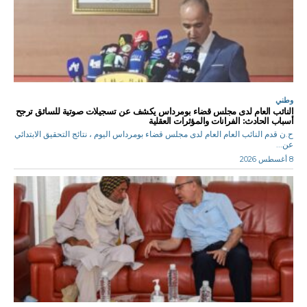
وطني
النائب العام لدى مجلس قضاء بومرداس يكشف عن تسجيلات صوتية للسائق ترجح
أسباب الحادث: الفرانات والمؤثرات العقلية
ح.ن قدم النائب العام العام لدى مجلس قضاء بومرداس اليوم ، نتائج التحقيق الابتدائي
عن...
8 أغسطس 2026