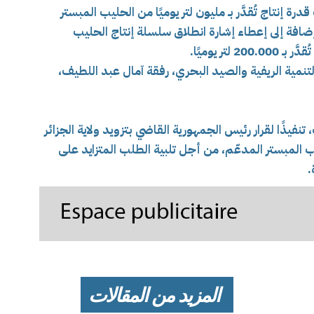
رة إنتاج تُقدَّر بـ مليون لتر يوميًا من الحليب المبستر
 ذات سعر مُقنَّن (25 دج/لتر)، إضافة إلى إعطاء إشارة انطلاق سلسلة إنتاج الحليب
تنمية الريفية والصيد البحري، رفقة آمال عبد اللطيف،
نفيذًا لقرار رئيس الجمهورية القاضي بتزويد ولاية الجزائر
المبستر المدعّم، من أجل تلبية الطلب المتزايد على
.
المزيد من المقالات