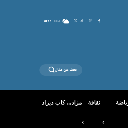
C
Oran
33.5
بحث عن مقال
ياضة
ثقافة
مزاد… كاب ديزاد