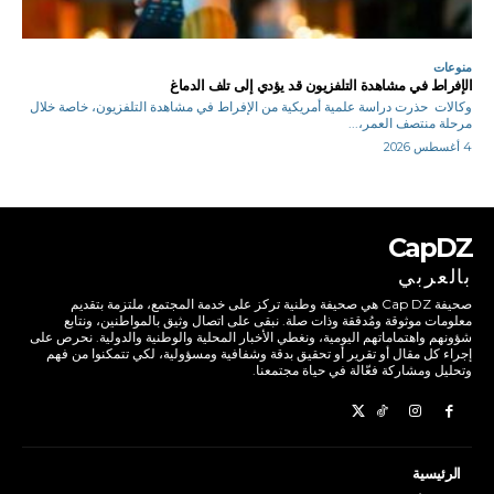
منوعات
الإفراط في مشاهدة التلفزيون قد يؤدي إلى تلف الدماغ
وكالات حذرت دراسة علمية أمريكية من الإفراط في مشاهدة التلفزيون، خاصة خلال
مرحلة منتصف العمر،...
4 أغسطس 2026
CapDZ
بالعربي
صحيفة Cap DZ هي صحيفة وطنية تركز على خدمة المجتمع، ملتزمة بتقديم
معلومات موثوقة ومُدققة وذات صلة. نبقى على اتصال وثيق بالمواطنين، ونتابع
شؤونهم واهتماماتهم اليومية، ونغطي الأخبار المحلية والوطنية والدولية. نحرص على
إجراء كل مقال أو تقرير أو تحقيق بدقة وشفافية ومسؤولية، لكي تتمكنوا من فهم
وتحليل ومشاركة فعّالة في حياة مجتمعنا.
الرئيسية