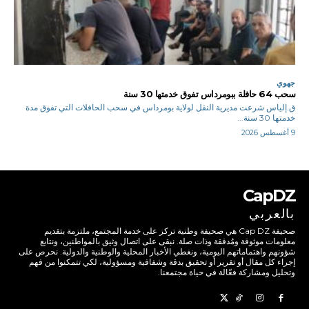
جهوي
سحب 64 حافلة ببومرداس تفوق خدمتها 30 سنة
ق.إلياس شرعت مديرية النقل لولاية بومرداس في سحب الحافلات التي تفوق مدة
خدمتها 30 سنة...
9 أغسطس 2026
CapDZ
بالعربي
صحيفة Cap DZ هي صحيفة وطنية تركز على خدمة المجتمع، ملتزمة بتقديم
معلومات موثوقة ومُدققة وذات صلة. نبقى على اتصال وثيق بالمواطنين، ونتابع
شؤونهم واهتماماتهم اليومية، ونغطي الأخبار المحلية والوطنية والدولية. نحرص على
إجراء كل مقال أو تقرير أو تحقيق بدقة وشفافية ومسؤولية، لكي تتمكنوا من فهم
وتحليل ومشاركة فعّالة في حياة مجتمعنا.