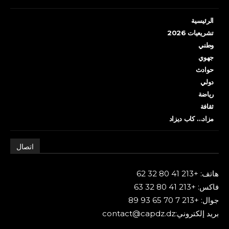
الرئيسية
تشريعيات 2026
وطني
جهوي
حوادث
دولي
رياضة
ثقافة
مزاد… كاب ديزاد
اتصال
هاتف: +213 41 80 32 62
فاكس: +213 41 80 32 63
جوال: +213 7 70 65 93 89
بريد إلكتروني:contact@capdz.dz