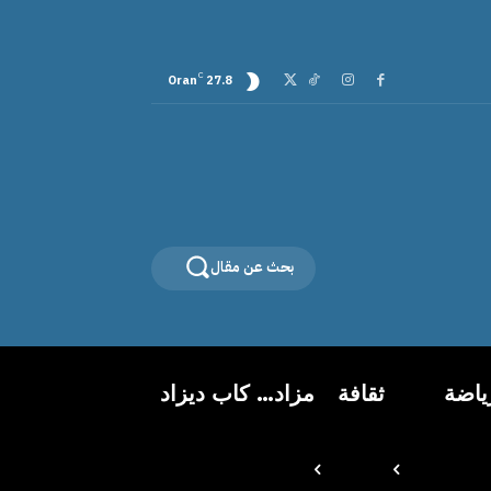
C
Oran
27.8
بحث عن مقال
ياضة
ثقافة
مزاد… كاب ديزاد