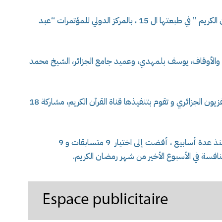
انطلقت سهرة أمس ، فعاليات مسابقة “تاج القرآن الكريم ” في طبعتها ال 15 ، بالمركز الدولي للمؤتمرات “عبد
 والأوقاف، يوسف بلمهدي، وعميد جامع الجزائر، الشيخ محمد
هذا و تعرف هذه المسابقة التي يطلقها سنويا التلفزيون الجزائري و تقوم بتنفيذها قناة القرآن الكريم، مشاركة 18
الجدير بالذكر أن تصفيات المسابقة التي انطلقت منذ عدة أسابيع ، أفضت إلى اختيار 9 متسابقات و 9
افسة في الأسبوع الأخير من شهر رمضان الكريم.