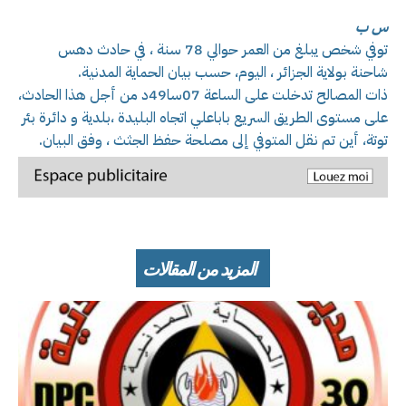
س ب
توفي شخص يبلغ من العمر حوالي 78 سنة ، في حادث دهس
شاحنة بولاية الجزائر ، اليوم، حسب بيان الحماية المدنية.
ذات المصالح تدخلت على الساعة 07سا49د من أجل هذا الحادث،
على مستوى الطريق السريع باباعلي اتجاه البليدة ،بلدية و دائرة بئر
توتة، أين تم نقل المتوفي إلى مصلحة حفظ الجثث ، وفق البيان.
المزيد من المقالات