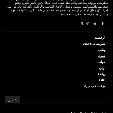
معلومات موثوقة ومُدققة وذات صلة. نبقى على اتصال وثيق بالمواطنين، ونتابع
شؤونهم واهتماماتهم اليومية، ونغطي الأخبار المحلية والوطنية والدولية. نحرص على
إجراء كل مقال أو تقرير أو تحقيق بدقة وشفافية ومسؤولية، لكي تتمكنوا من فهم
وتحليل ومشاركة فعّالة في حياة مجتمعنا.
الرئيسية
تشريعيات 2026
وطني
جهوي
حوادث
دولي
رياضة
ثقافة
مزاد… كاب ديزاد
اتصال