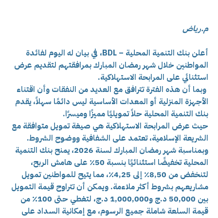
م.رياض
أعلن بنك التنمية المحلية – BDL، في بيان له اليوم لفائدة
المواطنين خلال شهر رمضان المبارك بمرافقتهم لتقديم عرض
استثنائي على المرابحة الاستهلاكية.
وبما أن هذه الفترة تترافق مع العديد من النفقات وأن اقتناء
الأجهزة المنزلية أو المعدات الأساسية ليس دائمًا سهلاً، يقدم
بنك التنمية المحلية حلاً تمويليًا مميزًا وميسرًا.
حيث عرض المرابحة الاستهلاكية هي صيغة تمويل متوافقة مع
الشريعة الإسلامية، تعتمد على الشفافية ووضوح الشروط.
وبمناسبة شهر رمضان المبارك لسنة 2026، يمنح بنك التنمية
المحلية تخفيضًا استثنائيًا بنسبة 50٪ على هامش الربح،
لتنخفض من 8,50٪ إلى 4,25٪، مما يتيح للمواطنين تمويل
مشاريعهم بشروط أكثر ملاءمة. ويمكن أن تتراوح قيمة التمويل
بين 50,000 د.ج و1,000,000 د.ج، لتغطي حتى 100٪ من
قيمة السلعة شاملة جميع الرسوم، مع إمكانية السداد على