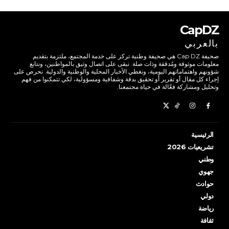
CapDZ
بالعربي
صحيفة Cap DZ هي صحيفة وطنية تركز على خدمة المجتمع، ملتزمة بتقديم
معلومات موثوقة ومُدققة وذات صلة. نبقى على اتصال وثيق بالمواطنين، ونتابع
شؤونهم واهتماماتهم اليومية، ونغطي الأخبار المحلية والوطنية والدولية. نحرص على
إجراء كل مقال أو تقرير أو تحقيق بدقة وشفافية ومسؤولية، لكي تتمكنوا من فهم
وتحليل ومشاركة فعّالة في حياة مجتمعنا.
الرئيسية
تشريعيات 2026
وطني
جهوي
حوادث
دولي
رياضة
ثقافة