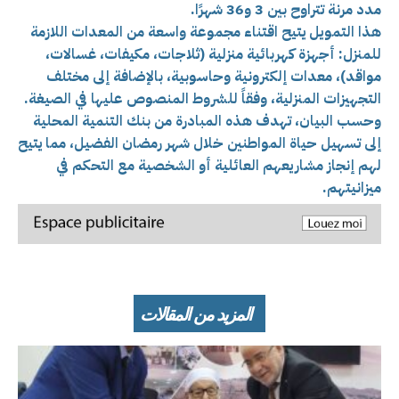
مدد مرنة تتراوح بين 3 و36 شهرًا.
هذا التمويل يتيح اقتناء مجموعة واسعة من المعدات اللازمة
للمنزل: أجهزة كهربائية منزلية (ثلاجات، مكيفات، غسالات،
مواقد)، معدات إلكترونية وحاسوبية، بالإضافة إلى مختلف
التجهيزات المنزلية، وفقاً للشروط المنصوص عليها في الصيغة.
وحسب البيان، تهدف هذه المبادرة من بنك التنمية المحلية
إلى تسهيل حياة المواطنين خلال شهر رمضان الفضيل، مما يتيح
لهم إنجاز مشاريعهم العائلية أو الشخصية مع التحكم في
ميزانيتهم.
المزيد من المقالات