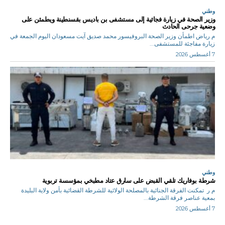
وطني
وزير الصحة في زيارة فجائية إلى مستشفى بن باديس بقسنطينة ويطمئن على
وضعية جرحى الحادث
م.رياض اطمأن وزير الصحة البروفيسور محمد صديق آيت مسعودان اليوم الجمعة في
زيارة مفاجئة للمستشفى...
7 أغسطس 2026
وطني
شرطة بوفاريك تلقي القبض على سارق عتاد مطبخي بمؤسسة تربوية
م.ر تمكنت الفرقة الجنائية بالمصلحة الولائية للشرطة القضائية بأمن ولاية البليدة
بمعية عناصر فرقة الشرطة...
7 أغسطس 2026