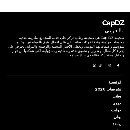
CapDZ
بالعربي
صحيفة Cap DZ هي صحيفة وطنية تركز على خدمة المجتمع، ملتزمة بتقديم
معلومات موثوقة ومُدققة وذات صلة. نبقى على اتصال وثيق بالمواطنين، ونتابع
شؤونهم واهتماماتهم اليومية، ونغطي الأخبار المحلية والوطنية والدولية. نحرص على
إجراء كل مقال أو تقرير أو تحقيق بدقة وشفافية ومسؤولية، لكي تتمكنوا من فهم
وتحليل ومشاركة فعّالة في حياة مجتمعنا.
الرئيسية
تشريعيات 2026
وطني
جهوي
حوادث
دولي
رياضة