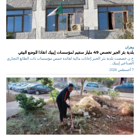
وهران
بلدية بئر الجير تخصص 49 مليار سنتيم لمؤسسات إيبيك انقاذا للوضع البيئي
ح.ن خصصت بلدية بئر الجير إعانات مالية لفائدة خمس مؤسسات ذات الطابع التجاري
الصناعي إيبيك...
7 أغسطس 2026