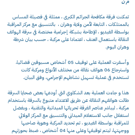
م ن
تمكنت فرقة مكافحة الجرائم الكبرى ، ممثلة في فصيلة المساس
بالممتلكات ، التابعة لأمن ولاية وهران ، بالتنسيق مع مركز المراقبة
بواسطة الفيديو ، الإطاحة بشبكة إجرامية مختصة في سرقة الهواتف
النقالة باستعمال العنف ، اعتمادا على مركبة ، حسب بيان شرطة
وهران اليوم.
وأسفرت العملية على توقيف 05 أشخاص مسبوقين قضائيا،
واسترجاع 06 هواتف نقالة من مختلف الأنواع ومركبة كانت
تستخدم في عملية تسهيل نشاطهم الإجرامي، وفق البيان.
هذا و جاءت العملية بعد الشكاوي التي أودعها بعض ضحايا السرقة
طالت هواتفهم النقالة عن طريق الاعتداء متبوع بالسرقة باستخدام
مركبة ، ليباشر عناصر الفرقة تحرياتها الميدانية والتقنية ، وبفضل
استغلال جانب الاستعلام الميداني والتنسيق مع المركز الولائي
للمراقبة بواسطة الفيديو ، تم تحديد المركبة وهوية صاحبها
ووجهتها، ليتم توقيفها وعلى منها 04 أشخاص ، ضبط بحوزتهم