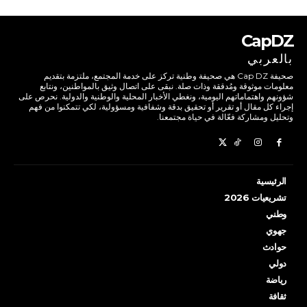
CapDZ
بالعربي
صحيفة Cap DZ هي صحيفة وطنية تركز على خدمة المجتمع، ملتزمة بتقديم
معلومات موثوقة ومُدققة وذات صلة. نبقى على اتصال وثيق بالمواطنين، ونتابع
شؤونهم واهتماماتهم اليومية، ونغطي الأخبار المحلية والوطنية والدولية. نحرص على
إجراء كل مقال أو تقرير أو تحقيق بدقة وشفافية ومسؤولية، لكي تتمكنوا من فهم
وتحليل ومشاركة فعّالة في حياة مجتمعنا.
الرئيسية
تشريعيات 2026
وطني
جهوي
حوادث
دولي
رياضة
ثقافة